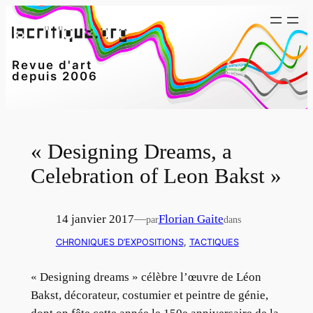
Aller
au
contenu
Revue d'art
depuis 2006
« Designing Dreams, a
Celebration of Leon Bakst »
14 janvier 2017
—
Florian Gaite
par
dans
CHRONIQUES D’EXPOSITIONS
, 
TACTIQUES
« Designing dreams » célèbre l’œuvre de Léon
Bakst, décorateur, costumier et peintre de génie,