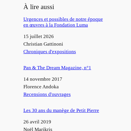
À lire aussi
Urgences et possibles de notre époque
en œuvres à la Fondation Luma
Date
15 juillet 2026
Auteur
Christian Gattinoni
Par rapport à
Chroniques d'expositions
Pan & The Dream Magazine, n°1
Date
14 novembre 2017
Auteur
Florence Andoka
Par rapport à
Recensions d'ouvrages
Les 30 ans du manège de Petit Pierre
Date
26 avril 2019
Auteur
Noël Marikris