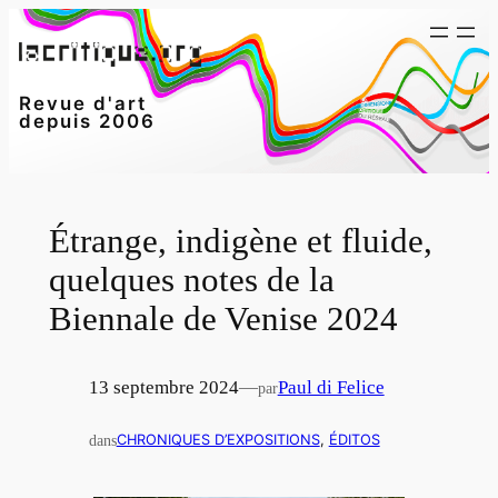
Aller
au
contenu
Revue d'art
depuis 2006
Étrange, indigène et fluide,
quelques notes de la
Biennale de Venise 2024
13 septembre 2024
—
Paul di Felice
par
dans
CHRONIQUES D’EXPOSITIONS
, 
ÉDITOS