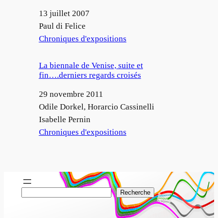
Date
13 juillet 2007
Auteur
Paul di Felice
Par rapport à
Chroniques d'expositions
La biennale de Venise, suite et
fin….derniers regards croisés
Date
29 novembre 2011
Auteur
Odile Dorkel, Horarcio Cassinelli
Isabelle Pernin
Par rapport à
Chroniques d'expositions
R
Recherche
e