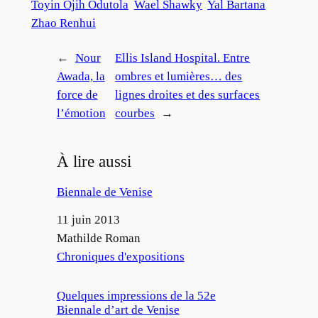
Toyin Ojih Odutola
Wael Shawky
Yal Bartana
Zhao Renhui
←
Nour
Ellis Island Hospital. Entre
Awada, la
ombres et lumières… des
force de
lignes droites et des surfaces
l’émotion
courbes
→
À lire aussi
Biennale de Venise
Date
11 juin 2013
Auteur
Mathilde Roman
Par rapport à
Chroniques d'expositions
Quelques impressions de la 52e
Biennale d’art de Venise