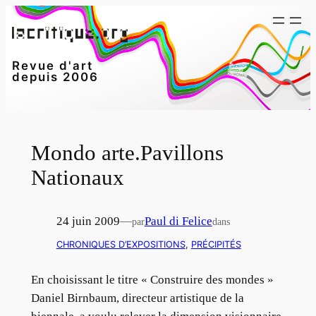
Aller
au
contenu
Revue d'art
depuis 2006
Mondo arte.Pavillons
Nationaux
24 juin 2009
—
Paul di Felice
par
dans
CHRONIQUES D’EXPOSITIONS
, 
PRÉCIPITÉS
En choisissant le titre « Construire des mondes »
Daniel Birnbaum, directeur artistique de la