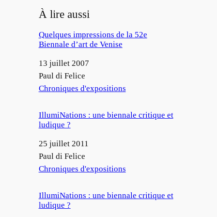
À lire aussi
Quelques impressions de la 52e
Biennale d’art de Venise
Date
13 juillet 2007
Auteur
Paul di Felice
Par rapport à
Chroniques d'expositions
IllumiNations : une biennale critique et
ludique ?
Date
25 juillet 2011
Auteur
Paul di Felice
Par rapport à
Chroniques d'expositions
IllumiNations : une biennale critique et
ludique ?