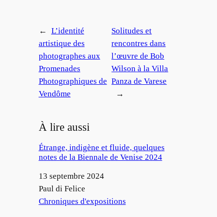
←
L’identité
Solitudes et
artistique des
rencontres dans
photographes aux
l’œuvre de Bob
Promenades
Wilson à la Villa
Photographiques de
Panza de Varese
Vendôme
→
À lire aussi
Étrange, indigène et fluide, quelques
notes de la Biennale de Venise 2024
Date
13 septembre 2024
Auteur
Paul di Felice
Par rapport à
Chroniques d'expositions