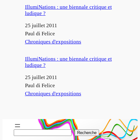
IllumiNations : une biennale critique et
ludique ?
Date
25 juillet 2011
Auteur
Paul di Felice
Par rapport à
Chroniques d'expositions
IllumiNations : une biennale critique et
ludique ?
Date
25 juillet 2011
Auteur
Paul di Felice
Par rapport à
Chroniques d'expositions
R
Recherche