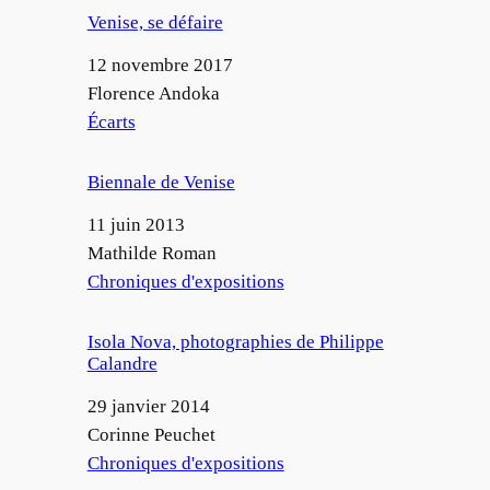
Venise, se défaire
Date
12 novembre 2017
Auteur
Florence Andoka
Par rapport à
Écarts
Biennale de Venise
Date
11 juin 2013
Auteur
Mathilde Roman
Par rapport à
Chroniques d'expositions
Isola Nova, photographies de Philippe
Calandre
Date
29 janvier 2014
Auteur
Corinne Peuchet
Par rapport à
Chroniques d'expositions