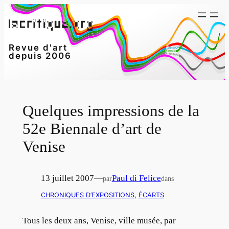
Aller
au
contenu
Revue d'art
depuis 2006
Quelques impressions de la
52e Biennale d’art de
Venise
13 juillet 2007
—
Paul di Felice
par
dans
CHRONIQUES D’EXPOSITIONS
, 
ÉCARTS
Tous les deux ans, Venise, ville musée, par