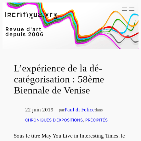
Aller
au
contenu
Revue d'art
depuis 2006
L’expérience de la dé-
catégorisation : 58ème
Biennale de Venise
22 juin 2019
—
Paul di Felice
par
dans
CHRONIQUES D’EXPOSITIONS
, 
PRÉCIPITÉS
Sous le titre May You Live in Interesting Times, le