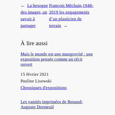
←
La besogne
François Méchain,1948-
des images, un
2019 les engagements
savoir à
d’un plasticien de
partager
terrain
→
À lire aussi
Mais le monde est une mangrovité : une
exposition pensée comme un récit
ouvert
Date
15 février 2021
Auteur
Pauline Lisowski
Par rapport à
Chroniques d'expositions
Les vanités imprimées de Renaud-
Auguste Dormeuil