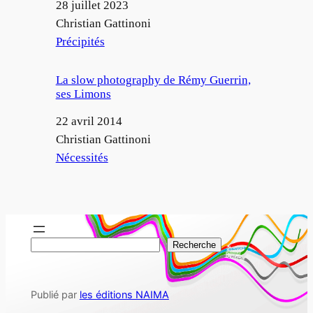
Date
28 juillet 2023
Auteur
Christian Gattinoni
Par rapport à
Précipités
La slow photography de Rémy Guerrin,
ses Limons
Date
22 avril 2014
Auteur
Christian Gattinoni
Par rapport à
Nécessités
R
Recherche
e
c
Publié par
les éditions NAIMA
h