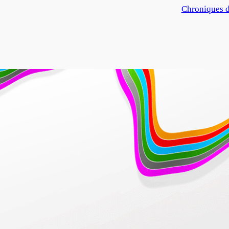
Par rapport à
Chroniques d