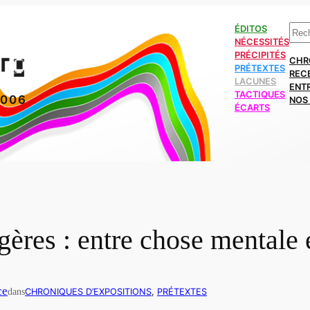
Rech
ÉDITOS
NÉCESSITÉS
PRÉCIPITÉS
CHR
PRÉTEXTES
REC
LACUNES
ENT
TACTIQUES
2006
NOS 
ÉCARTS
gères : entre chose mentale 
ce
dans
CHRONIQUES D’EXPOSITIONS
, 
PRÉTEXTES