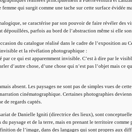
graphiques réalisées principalement à Fuerteventura et Lanzarot
une femme qui surgit comme une tache sur cette surface évidée 
analogique, se caractérise par son pouvoir de faire révéler des 
dépouillées, parfois au bord de l’abstraction même si elle sont
casion du catalogue réalisé dans le cadre de l’exposition au C
’invisible et la révélation photographique :
par ce qui est apparemment invisible. C’est à dire par le visible
ler d’autre chose, d’une chose qui n’est pas l’objet mais ce qu
mais absent. Les paysages ne sont pas de simples vues de cette
e narration cinématographique. Certaines photographies devienn
ue de regards captés.
riat de Danielle Igniti (directrice des lieux), sont conceptuell
 du paysage et de la terre, mais en prenant le territoire comme
éfinition de l’image, dans des langages qui sont propres aux diffé