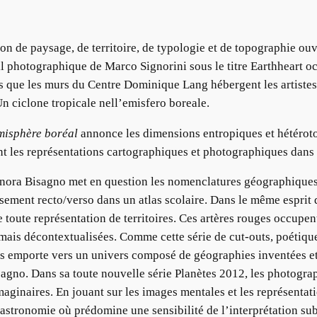
n de paysage, de territoire, de typologie et de topographie ouv
photographique de Marco Signorini sous le titre Earthheart occu
s que les murs du Centre Dominique Lang hébergent les artistes
Un ciclone tropicale nell’emisfero boreale.
misphère boréal
annonce les dimensions entropiques et hétéroto
nt les représentations cartographiques et photographiques dan
nora Bisagno met en question les nomenclatures géographiques 
sement recto/verso dans un atlas scolaire. Dans le même esprit
toute représentation de territoires. Ces artères rouges occupe
is décontextualisées. Comme cette série de cut-outs, poétique e
us emporte vers un univers composé de géographies inventées et 
agno. Dans sa toute nouvelle série Planètes 2012, les photograp
ginaires. En jouant sur les images mentales et les représentati
e astronomie où prédomine une sensibilité de l’interprétation su