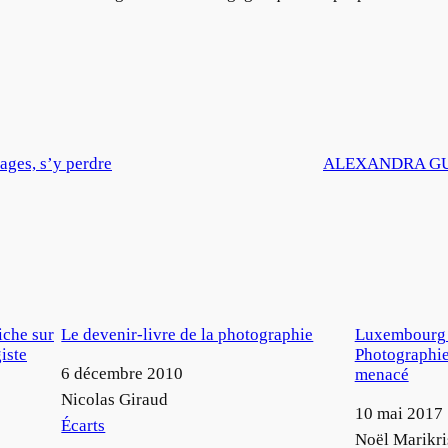
ages, s’y perdre
ALEXANDRA GUIL
iche sur
Le devenir-livre de la photographie
Luxembourg 
iste
Photographie
Date
6 décembre 2010
menacé
Auteur
Nicolas Giraud
Date
10 mai 2017
Par rapport à
Écarts
Auteur
Noël Marikri