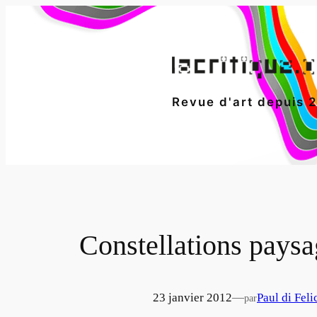
Aller
au
contenu
Revue d'art depuis 
Constellations paysa
23 janvier 2012
—
Paul di Feli
par