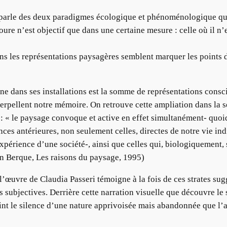
 parle des deux paradigmes écologique et phénoménologique q
 n’est objectif que dans une certaine mesure : celle où il n’est
ans les représentations paysagères semblent marquer les points
e dans ses installations est la somme de représentations consc
terpellent notre mémoire. On retrouve cette ampliation dans la 
: « le paysage convoque et active en effet simultanément- quoiq
es antérieures, non seulement celles, directes de notre vie indi
’expérience d’une société-, ainsi que celles qui, biologiquement
in Berque, Les raisons du paysage, 1995)
l’œuvre de Claudia Passeri témoigne à la fois de ces strates sug
ns subjectives. Derrière cette narration visuelle que découvre l
nt le silence d’une nature apprivoisée mais abandonnée que l’a