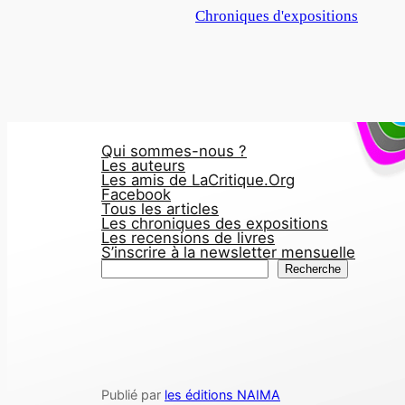
Par rapport à
Chroniques d'expositions
Qui sommes-nous ?
Les auteurs
Les amis de LaCritique.Org
Facebook
Tous les articles
Les chroniques des expositions
Les recensions de livres
S’inscrire à la newsletter mensuelle
R
Recherche
e
c
h
e
r
Publié par
les éditions NAIMA