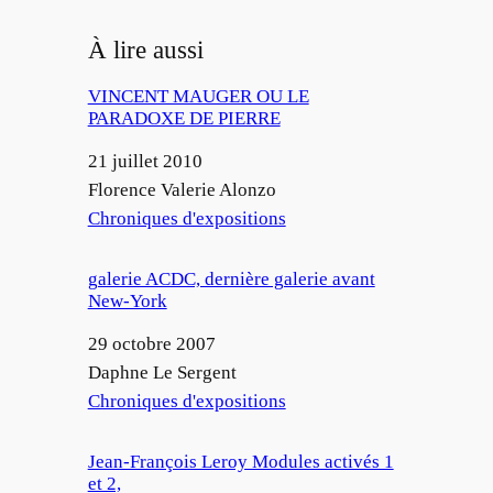
À lire aussi
VINCENT MAUGER OU LE
PARADOXE DE PIERRE
Date
21 juillet 2010
Auteur
Florence Valerie Alonzo
Par rapport à
Chroniques d'expositions
galerie ACDC, dernière galerie avant
New-York
Date
29 octobre 2007
Auteur
Daphne Le Sergent
Par rapport à
Chroniques d'expositions
Jean-François Leroy Modules activés 1
et 2,