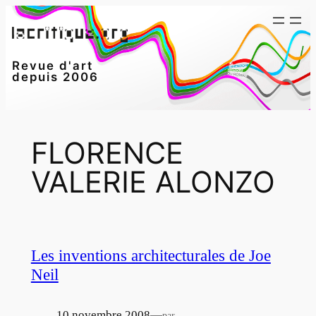
Aller
au
contenu
Revue d'art
depuis 2006
FLORENCE
VALERIE ALONZO
Les inventions architecturales de Joe
Neil
10 novembre 2008
—
par