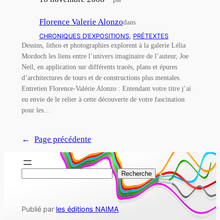
Florence Valerie Alonzo
dans
CHRONIQUES D’EXPOSITIONS
, 
PRÉTEXTES
Dessins, lithos et photographies explorent à la galerie Lélia
Mordoch les liens entre l’univers imaginaire de l’auteur, Joe
Neil, en application sur différents tracés, plans et épures
d’architectures de tours et de constructions plus mentales.
Entretien Florence-Valérie Alonzo : Entendant votre titre j’ai
eu envie de le relier à cette découverte de votre fascination
pour les…
←
Page précédente
R
Recherche
e
c
Publié par
les éditions NAIMA
h