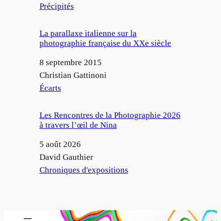
Par rapport à
Précipités
La parallaxe italienne sur la
photographie française du XXe siècle
Date
8 septembre 2015
Auteur
Christian Gattinoni
Par rapport à
Écarts
Les Rencontres de la Photographie 2026
à travers l’œil de Nina
Date
5 août 2026
Auteur
David Gauthier
Par rapport à
Chroniques d'expositions