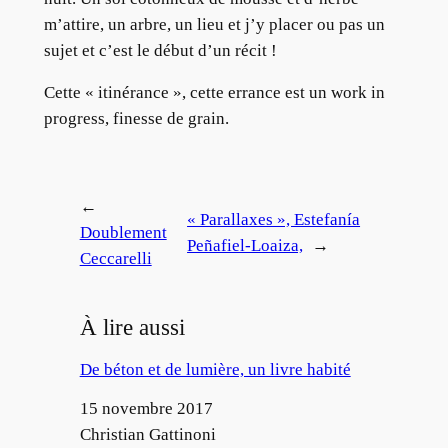
m’attire, un arbre, un lieu et j’y placer ou pas un
sujet et c’est le début d’un récit !
Cette « itinérance », cette errance est un work in
progress, finesse de grain.
←
« Parallaxes », Estefanía
Doublement
Peñafiel-Loaiza,
→
Ceccarelli
À lire aussi
De béton et de lumière, un livre habité
Date
15 novembre 2017
Auteur
Christian Gattinoni