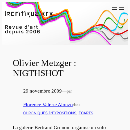
Aller
au
contenu
Revue d'art
depuis 2006
Olivier Metzger :
NIGTHSHOT
29 novembre 2009
—
par
Florence Valerie Alonzo
dans
CHRONIQUES D’EXPOSITIONS
, 
ÉCARTS
La galerie Bertrand Grimont organise un solo