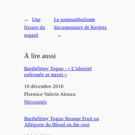
←
Une
Le somnambulisme
fissure du
documentaire de Kertesz
regard
→
À lire aussi
Barthélémy Toguo : « L’identité
enfermée se meurt »
Date
10 décembre 2016
Auteur
Florence Valerie Alonzo
Par rapport à
Nécessités
Barthélémy Toguo Strange Fruit ou
Allégorie du Blood on the root