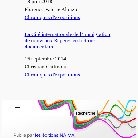
Date
18 juin 2018
Auteur
Florence Valerie Alonzo
Par rapport à
Chroniques d'expositions
La Cité internationale de l’Immigration,
de nouveaux Repères en fictions
documentaires
Date
16 septembre 2014
Auteur
Christian Gattinoni
Par rapport à
Chroniques d'expositions
R
Recherche
e
c
Publié par
les éditions NAIMA
h