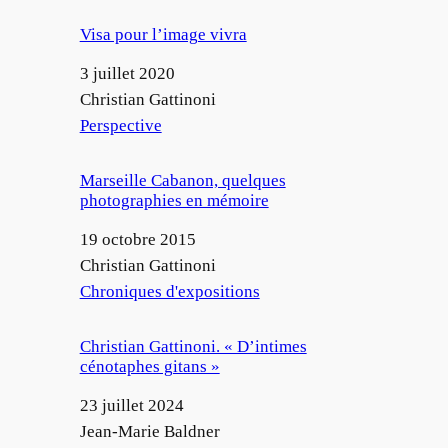
Visa pour l’image vivra
Date
3 juillet 2020
Auteur
Christian Gattinoni
Par rapport à
Perspective
Marseille Cabanon, quelques
photographies en mémoire
Date
19 octobre 2015
Auteur
Christian Gattinoni
Par rapport à
Chroniques d'expositions
Christian Gattinoni. « D’intimes
cénotaphes gitans »
Date
23 juillet 2024
Auteur
Jean-Marie Baldner