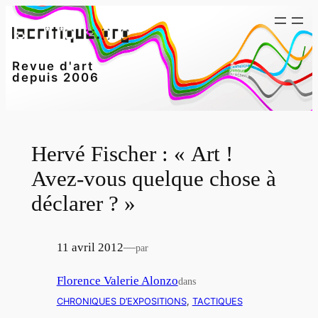
Aller
au
contenu
Revue d'art
depuis 2006
Hervé Fischer : « Art !
Avez-vous quelque chose à
déclarer ? »
11 avril 2012
—
par
Florence Valerie Alonzo
dans
CHRONIQUES D’EXPOSITIONS
, 
TACTIQUES