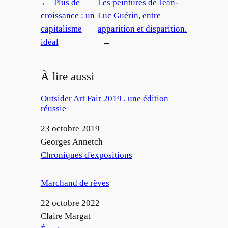
←
Plus de
Les peintures de Jean-
croissance : un
Luc Guérin, entre
capitalisme
apparition et disparition.
idéal
→
À lire aussi
Outsider Art Fair 2019 , une édition
réussie
Date
23 octobre 2019
Auteur
Georges Annetch
Par rapport à
Chroniques d'expositions
Marchand de rêves
Date
22 octobre 2022
Auteur
Claire Margat