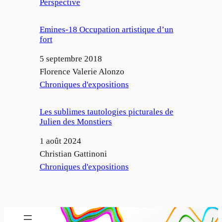
Par rapport à
Perspective
Emines-18 Occupation artistique d’un
fort
Date
5 septembre 2018
Auteur
Florence Valerie Alonzo
Par rapport à
Chroniques d'expositions
Les sublimes tautologies picturales de
Julien des Monstiers
Date
1 août 2024
Auteur
Christian Gattinoni
Par rapport à
Chroniques d'expositions