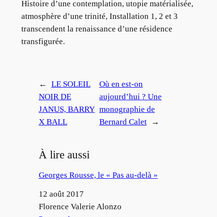
Histoire d’une contemplation, utopie matérialisée,
atmosphère d’une trinité, Installation 1, 2 et 3
transcendent la renaissance d’une résidence
transfigurée.
←
LE SOLEIL
Où en est-on
NOIR DE
aujourd’hui ? Une
JANUS, BARRY
monographie de
X BALL
Bernard Calet
→
À lire aussi
Georges Rousse, le « Pas au-delà »
Date
12 août 2017
Auteur
Florence Valerie Alonzo