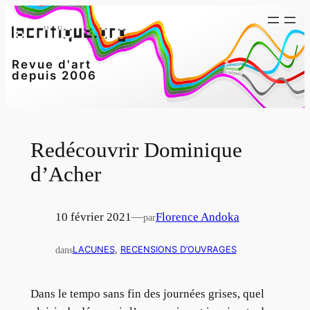
Aller
au
contenu
Revue d'art
depuis 2006
Redécouvrir Dominique
d’Acher
10 février 2021
—
Florence Andoka
par
dans
LACUNES
, 
RECENSIONS D’OUVRAGES
Dans le tempo sans fin des journées grises, quel