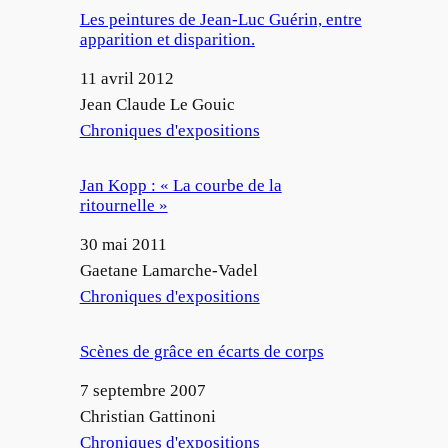
Les peintures de Jean-Luc Guérin, entre
apparition et disparition.
Date
11 avril 2012
Auteur
Jean Claude Le Gouic
Par rapport à
Chroniques d'expositions
Jan Kopp : « La courbe de la
ritournelle »
Date
30 mai 2011
Auteur
Gaetane Lamarche-Vadel
Par rapport à
Chroniques d'expositions
Scènes de grâce en écarts de corps
Date
7 septembre 2007
Auteur
Christian Gattinoni
Par rapport à
Chroniques d'expositions