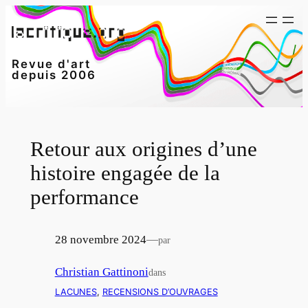
Aller
au
contenu
Revue d'art
depuis 2006
Retour aux origines d’une
histoire engagée de la
performance
28 novembre 2024
—
par
Christian Gattinoni
dans
LACUNES
, 
RECENSIONS D’OUVRAGES