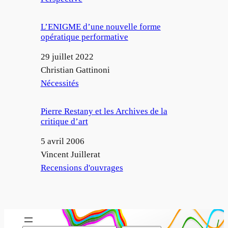
L’ENIGME d’une nouvelle forme
opératique performative
Date
29 juillet 2022
Auteur
Christian Gattinoni
Par rapport à
Nécessités
Pierre Restany et les Archives de la
critique d’art
Date
5 avril 2006
Auteur
Vincent Juillerat
Par rapport à
Recensions d'ouvrages