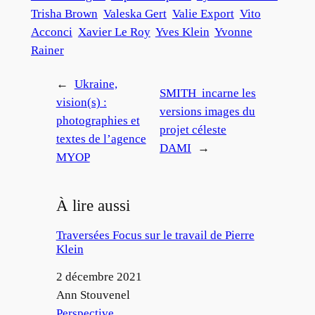
Trisha Brown
Valeska Gert
Valie Export
Vito
Acconci
Xavier Le Roy
Yves Klein
Yvonne
Rainer
←
Ukraine,
SMITH incarne les
vision(s) :
versions images du
photographies et
projet céleste
textes de l’agence
DAMI
→
MYOP
À lire aussi
Traversées Focus sur le travail de Pierre
Klein
Date
2 décembre 2021
Auteur
Ann Stouvenel
Par rapport à
Perspective