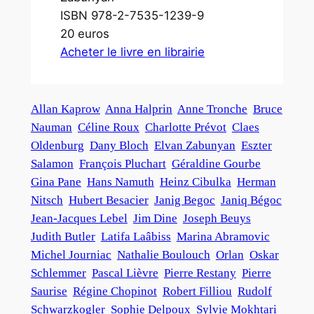
ISBN 978-2-7535-1239-9
20 euros
Acheter le livre en librairie
Allan Kaprow
Anna Halprin
Anne Tronche
Bruce
Nauman
Céline Roux
Charlotte Prévot
Claes
Oldenburg
Dany Bloch
Elvan Zabunyan
Eszter
Salamon
François Pluchart
Géraldine Gourbe
Gina Pane
Hans Namuth
Heinz Cibulka
Herman
Nitsch
Hubert Besacier
Janig Begoc
Janiq Bégoc
Jean-Jacques Lebel
Jim Dine
Joseph Beuys
Judith Butler
Latifa Laâbiss
Marina Abramovic
Michel Journiac
Nathalie Boulouch
Orlan
Oskar
Schlemmer
Pascal Lièvre
Pierre Restany
Pierre
Saurise
Régine Chopinot
Robert Filliou
Rudolf
Schwarzkogler
Sophie Delpoux
Sylvie Mokhtari