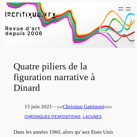
Aller
au
contenu
Revue d'art
depuis 2006
Quatre piliers de la
figuration narrative à
Dinard
15 juin 2021
—
Christian Gattinoni
par
dans
CHRONIQUES D’EXPOSITIONS
, 
LACUNES
Dans les années 1960, alors qu’aux Etats Unis