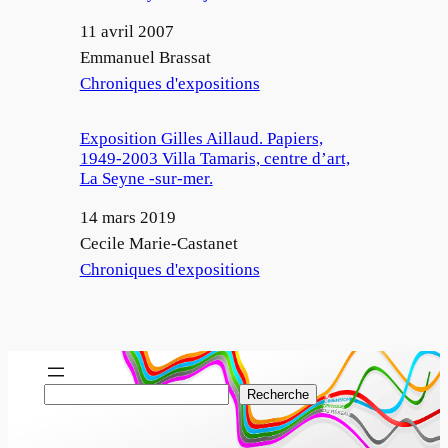
Date
11 avril 2007
Auteur
Emmanuel Brassat
Par rapport à
Chroniques d'expositions
Exposition Gilles Aillaud. Papiers,
1949-2003 Villa Tamaris, centre d’art,
La Seyne -sur-mer.
Date
14 mars 2019
Auteur
Cecile Marie-Castanet
Par rapport à
Chroniques d'expositions
R
Recherche
e
c