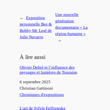
Une nouvelle
←
Exposition
génération
personnelle Bee &
documentaire « La
Bobby Mc Leaf de
région humaine »
Julie Navarro
→
À lire aussi
Olivier Debré et l’influence des
paysages et lumières de Touraine
Date
6 septembre 2025
Auteur
Christian Gattinoni
Par rapport à
Chroniques d'expositions
L’art de Sylvie Fajfrowska