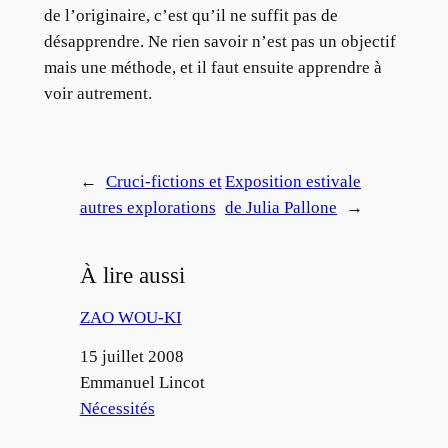
de l’originaire, c’est qu’il ne suffit pas de
désapprendre. Ne rien savoir n’est pas un objectif
mais une méthode, et il faut ensuite apprendre à
voir autrement.
←
Cruci-fictions et
Exposition estivale
autres explorations
de Julia Pallone
→
À lire aussi
ZAO WOU-KI
Date
15 juillet 2008
Auteur
Emmanuel Lincot
Par rapport à
Nécessités