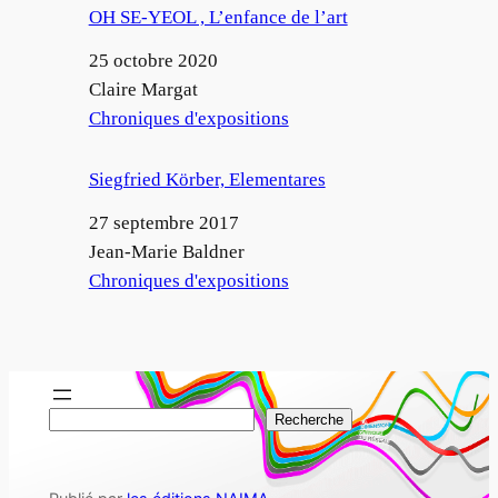
OH SE-YEOL , L’enfance de l’art
Date
25 octobre 2020
Auteur
Claire Margat
Par rapport à
Chroniques d'expositions
Siegfried Körber, Elementares
Date
27 septembre 2017
Auteur
Jean-Marie Baldner
Par rapport à
Chroniques d'expositions
R
Recherche
e
c