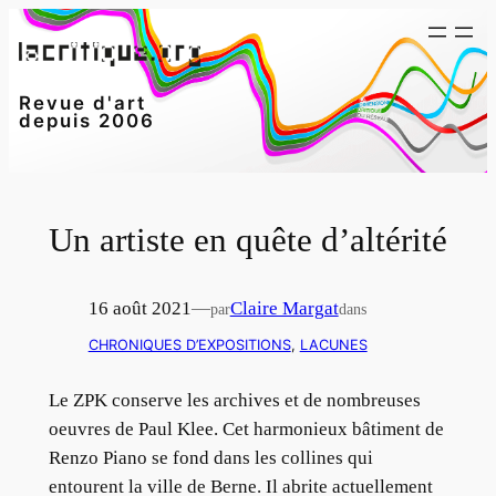
Aller
au
contenu
Revue d'art
depuis 2006
Un artiste en quête d’altérité
16 août 2021
—
Claire Margat
par
dans
CHRONIQUES D’EXPOSITIONS
, 
LACUNES
Le ZPK conserve les archives et de nombreuses
oeuvres de Paul Klee. Cet harmonieux bâtiment de
Renzo Piano se fond dans les collines qui
entourent la ville de Berne. Il abrite actuellement