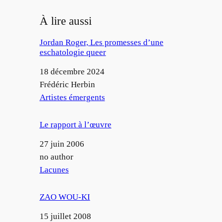
À lire aussi
Jordan Roger, Les promesses d’une
eschatologie queer
Date
18 décembre 2024
Auteur
Frédéric Herbin
Par rapport à
Artistes émergents
Le rapport à l’œuvre
Date
27 juin 2006
Auteur
no author
Par rapport à
Lacunes
ZAO WOU-KI
Date
15 juillet 2008