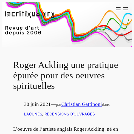
Aller
au
contenu
Revue d'art
depuis 2006
Roger Ackling une pratique
épurée pour des oeuvres
spirituelles
30 juin 2021
—
Christian Gattinoni
par
dans
LACUNES
, 
RECENSIONS D’OUVRAGES
L’oeuvre de l’artiste anglais Roger Ackling, né en