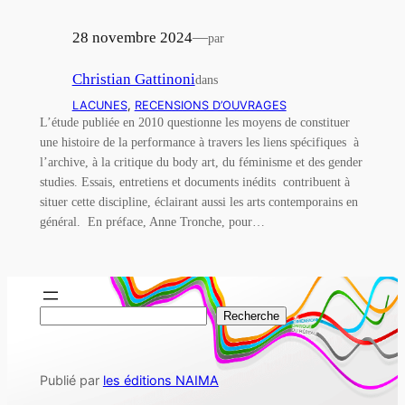
28 novembre 2024
—
par
Christian Gattinoni
dans
LACUNES
, 
RECENSIONS D’OUVRAGES
L’étude publiée en 2010 questionne les moyens de constituer
une histoire de la performance à travers les liens spécifiques à
l’archive, à la critique du body art, du féminisme et des gender
studies. Essais, entretiens et documents inédits contribuent à
situer cette discipline, éclairant aussi les arts contemporains en
général. En préface, Anne Tronche, pour…
R
Recherche
e
c
Publié par
les éditions NAIMA
h