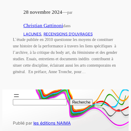
28 novembre 2024
—
par
Christian Gattinoni
dans
LACUNES
, 
RECENSIONS D’OUVRAGES
L’étude publiée en 2010 questionne les moyens de constituer
une histoire de la performance à travers les liens spécifiques à
l’archive, à la critique du body art, du féminisme et des gender
studies. Essais, entretiens et documents inédits contribuent à
situer cette discipline, éclairant aussi les arts contemporains en
général. En préface, Anne Tronche, pour…
R
Recherche
e
c
Publié par
les éditions NAIMA
h