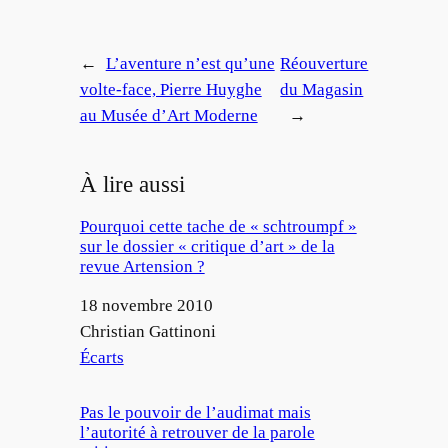
←
L’aventure n’est qu’une
Réouverture
volte-face, Pierre Huyghe
du Magasin
au Musée d’Art Moderne
→
À lire aussi
Pourquoi cette tache de « schtroumpf »
sur le dossier « critique d’art » de la
revue Artension ?
Date
18 novembre 2010
Auteur
Christian Gattinoni
Par rapport à
Écarts
Pas le pouvoir de l’audimat mais
l’autorité à retrouver de la parole