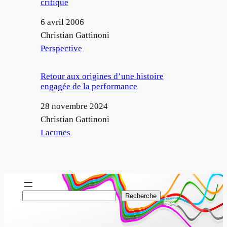
critique
Date
6 avril 2006
Auteur
Christian Gattinoni
Par rapport à
Perspective
Retour aux origines d’une histoire
engagée de la performance
Date
28 novembre 2024
Auteur
Christian Gattinoni
Par rapport à
Lacunes
R
Recherche
e
c