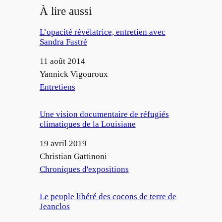
À lire aussi
L’opacité révélatrice, entretien avec
Sandra Fastré
Date
11 août 2014
Auteur
Yannick Vigouroux
Par rapport à
Entretiens
Une vision documentaire de réfugiés
climatiques de la Louisiane
Date
19 avril 2019
Auteur
Christian Gattinoni
Par rapport à
Chroniques d'expositions
Le peuple libéré des cocons de terre de
Jeanclos