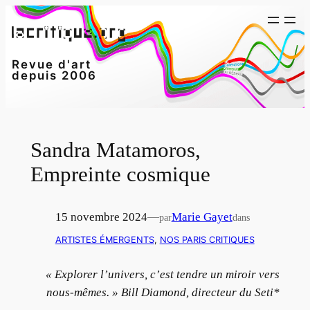
Aller
au
contenu
Revue d'art
depuis 2006
Sandra Matamoros,
Empreinte cosmique
15 novembre 2024
—
Marie Gayet
par
dans
ARTISTES ÉMERGENTS
, 
NOS PARIS CRITIQUES
« Explorer l’univers, c’est tendre un miroir vers
nous-mêmes. » Bill Diamond, directeur du Seti*