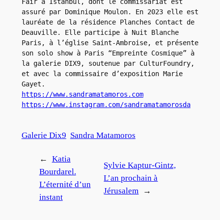
Fair à Istanbul, dont le commissariat est 
assuré par Dominique Moulon. En 2023 elle est 
lauréate de la résidence Planches Contact de 
Deauville. Elle participe à Nuit Blanche 
Paris, à l’église Saint-Ambroise, et présente 
son solo show à Paris “Empreinte Cosmique” à 
la galerie DIX9, soutenue par CulturFoundry, 
et avec la commissaire d’exposition Marie 
https://www.sandramatamoros.com
https://www.instagram.com/sandramatamorosda
Galerie Dix9
Sandra Matamoros
←
Katia
Sylvie Kaptur-Gintz,
Bourdarel.
L’an prochain à
L’éternité d’un
Jérusalem
→
instant