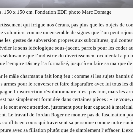
llés, 150 x 150 cm, Fondation EDF, photo Marc Domage
tissement qui irrigue nos écrans, pas plus que les objets de con
rie volontiers comme un ensemble de signes que l’on peut rejou
e les gestes de subversion propres aux subcultures, qui contes
évéler le sens idéologique sous-jacent, parfois pour les coder a
lus séduisante que l’industrie du divertissement occidental a pu 
que l’empire Disney l’a formalisé, jusqu’à en faire sa marque de
r le mâle charmant a fait long feu ; comme si les sujets bannis 
es armes pour le renverser et faire disparaître avec lui tous les d
gne l’insurrection révolutionnaire n’est pas loin, mais les arme
’est pas simplement formulée dans certaines pièces : « Je voue, d
is le sont avec attention, justement pour leur capacité à matéri
ent. Le travail de Jordan
Roger
ne montre pas de fascination pour
 les conflits en cours qui traversent sa personne comme notre s
rupture avec sa filiation plutôt que de simplement l’effacer. L’e