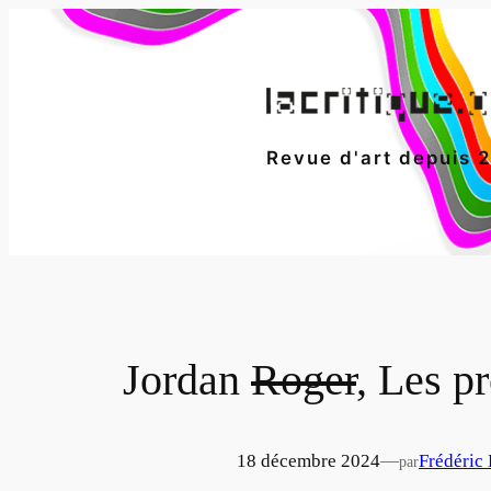
Aller
au
contenu
Revue d'art depuis 
Jordan
Roger
, Les p
18 décembre 2024
—
Frédéric
par