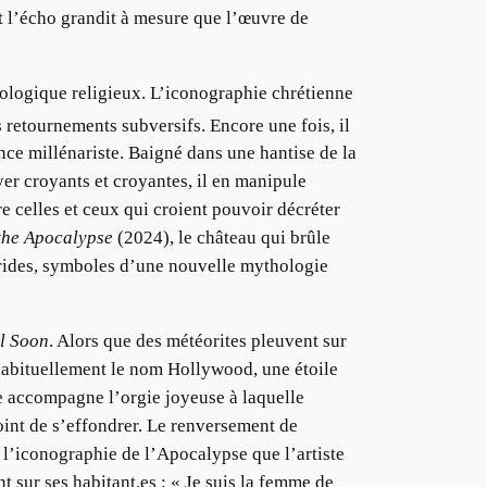
t l’écho grandit à mesure que l’œuvre de
atologique religieux. L’iconographie chrétienne
 retournements subversifs. Encore une fois, il
nce millénariste. Baigné dans une hantise de la
yer croyants et croyantes, il en manipule
 celles et ceux qui croient pouvoir décréter
the Apocalypse
(2024), le château qui brûle
ybrides, symboles d’une nouvelle mythologie
l Soon
. Alors que des météorites pleuvent sur
t habituellement le nom Hollywood, une étoile
e accompagne l’orgie joyeuse à laquelle
oint de s’effondrer. Le renversement de
e l’iconographie de l’Apocalypse que l’artiste
 sur ses habitant.es : « Je suis la femme de