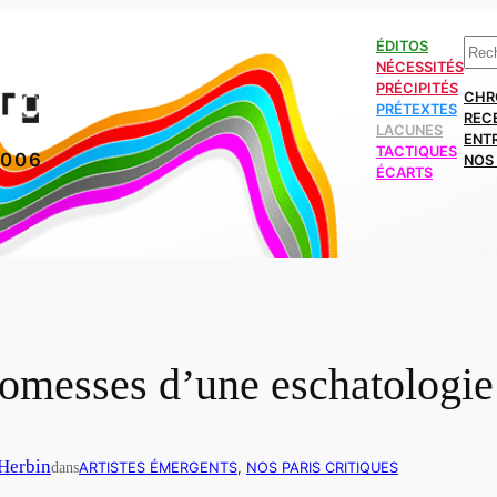
Rech
ÉDITOS
NÉCESSITÉS
PRÉCIPITÉS
CHR
PRÉTEXTES
REC
LACUNES
ENT
TACTIQUES
2006
NOS 
ÉCARTS
romesses d’une eschatologie
 Herbin
dans
ARTISTES ÉMERGENTS
, 
NOS PARIS CRITIQUES