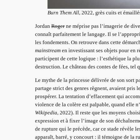
Burn Them All
, 2022, grès cuits et émai
Jordan
Roger
ne méprise pas l’imagerie de diver
connaît parfaitement le langage. Il se l’approp
les fondements. On retrouve dans cette démarch
mainstream
en investissant ses objets pour en r
participent de cette logique : l’esthétique la p
destruction. Le château des contes de fées, tel 
Le mythe de la princesse délivrée de son sort pa
partage strict des genres règnent, avaient pris l
prospérer. La tentation d’effacement qui accompa
violence de la colère est palpable, quand elle n
Wikipedia
, 2022). Il reste que les moyens chois
expression et à fixer l’image de son déchaînem
de rupture qui le précède, car ce stade révèle
apparaît, barré, y concourt : il témoigne de la 