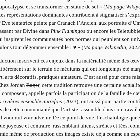
’apocalypse et se transformer en statue de sel » (
Ma page Wikip
 les représentations dominantes contribuent à stigmatiser s’exp
 l’Eve tentatrice peinte par Cranach l’Ancien, aux portraits d
assant par Divine dans
Pink Flamingos
ou encore les Teletubbies
i inspirent les communautés hors normes qui peuplent son univer
oulons tout dégommer ensemble ! ♥ » (
Ma page Wikipedia
, 2022
oduction inscrivent ces enjeux dans la matérialité même des œuv
 délibérément sur le terrain de médiums qui ont longtemps été marg
rt, arts décoratifs, pratiques amateurs. C’est aussi pour cette ra
 Chez Jordan
Roger
, cette tradition retrouve une certaine actualit
composent, appelle parfois la participation de la famille de cœu
 rivières ensemble autrefois
(2023), ont aussi pour partie contr
 de cette communauté que l’artiste rassemble dans son travail et
’il voudrait voir advenir. De ce point de vue, l’eschatologie qu
ie joyeuse et contraire, rassemblant aliens, sirènes et fées, c
mie même de production des images existe déjà comme un espace 