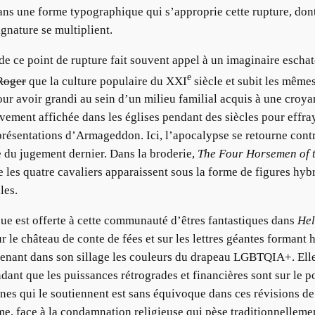
dans une forme typographique qui s’approprie cette rupture, don
ignature se multiplient.
 de ce point de rupture fait souvent appel à un imaginaire esch
e
Roger
que la culture populaire du XXI
siècle et subit les mêmes
our avoir grandi au sein d’un milieu familial acquis à une croya
ivement affichée dans les églises pendant des siècles pour effra
résentations d’Armageddon. Ici, l’apocalypse se retourne contre
e du jugement dernier. Dans la broderie,
The Four Horsemen of 
e les quatre cavaliers apparaissent sous la forme de figures h
les.
ue est offerte à cette communauté d’êtres fantastiques dans
Hel
ur le château de conte de fées et sur les lettres géantes forman
menant dans son sillage les couleurs du drapeau LGBTQIA+. Ell
dant que les puissances rétrogrades et financières sont sur le p
aines qui le soutiennent est sans équivoque dans ces révisions d
e, face à la condamnation religieuse qui pèse traditionnellement