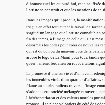
d’homosexuel.les aujourd’hui, est ainsi fixée 
l’artiste se construit et que les mentions de sa s
Dans les images qu’il produit, la manifestation
irrigue en effet tout autant le travail de Jordan
s’agit d’un langage que l’artiste connaît bien p
fin des temps, à l’image de celle qui s’est mass
désormais les codes pour créer de nouvelles rep
qui est du bon ou du mauvais côté de la balanc
arbore le logo de La Manif pour tous, tandis qu
queer : sirène, fée, alien ou robot à talons aiguil
La promesse d’une survie et d’un avenir édéniq
les immeubles vitrés d’un quartier d’affaires, s
filante au sourire radieux traverse l’image em
s’adonne cette société mélangée et ouverte, pen
l’hétéropatriarcat et des valeurs morales purit
propose. Il se place volontiers du côté de Sodom