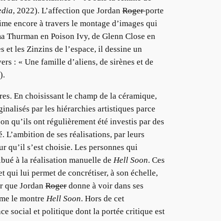
edia
, 2022). L’affection que Jordan
Roger
porte
rime encore à travers le montage d’images qui
’Uma Thurman en Poison Ivy, de Glenn Close en
 et les Zinzins de l’espace, il dessine un
s : « Une famille d’aliens, de sirènes et de
).
res. En choisissant le champ de la céramique,
inalisés par les hiérarchies artistiques parce
ison qu’ils ont régulièrement été investis par des
é. L’ambition de ses réalisations, par leurs
r qu’il s’est choisie. Les personnes qui
ibué à la réalisation manuelle de
Hell Soon
. Ces
 qui lui permet de concrétiser, à son échelle,
eer que Jordan
Roger
donne à voir dans ses
omme le montre
Hell Soon
. Hors de cet
social et politique dont la portée critique est