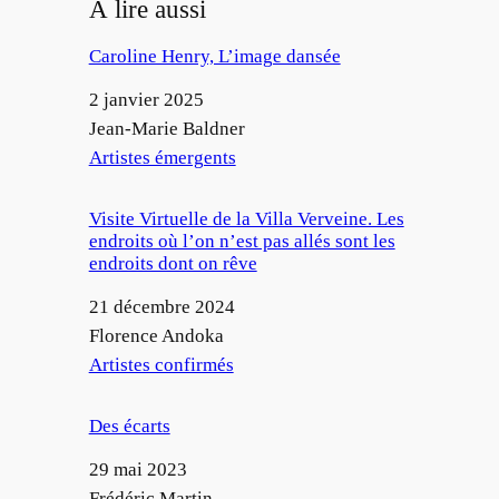
À lire aussi
Caroline Henry, L’image dansée
Date
2 janvier 2025
Auteur
Jean-Marie Baldner
Par rapport à
Artistes émergents
Visite Virtuelle de la Villa Verveine. Les
endroits où l’on n’est pas allés sont les
endroits dont on rêve
Date
21 décembre 2024
Auteur
Florence Andoka
Par rapport à
Artistes confirmés
Des écarts
Date
29 mai 2023
Auteur
Frédéric Martin