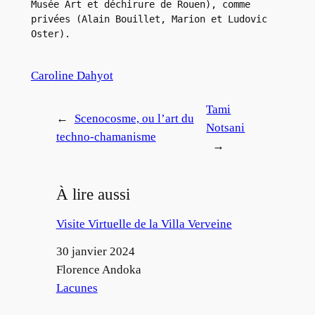
Musée Art et déchirure de Rouen), comme 
privées (Alain Bouillet, Marion et Ludovic 
Oster). 
Caroline Dahyot
Tami
←
Scenocosme, ou l’art du
Notsani
techno-chamanisme
→
À lire aussi
Visite Virtuelle de la Villa Verveine
Date
30 janvier 2024
Auteur
Florence Andoka
Par rapport à
Lacunes