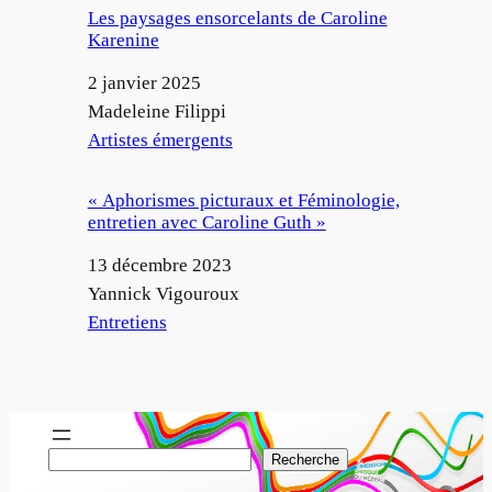
Les paysages ensorcelants de Caroline
Karenine
Date
2 janvier 2025
Auteur
Madeleine Filippi
Par rapport à
Artistes émergents
« Aphorismes picturaux et Féminologie,
entretien avec Caroline Guth »
Date
13 décembre 2023
Auteur
Yannick Vigouroux
Par rapport à
Entretiens
R
Recherche
e