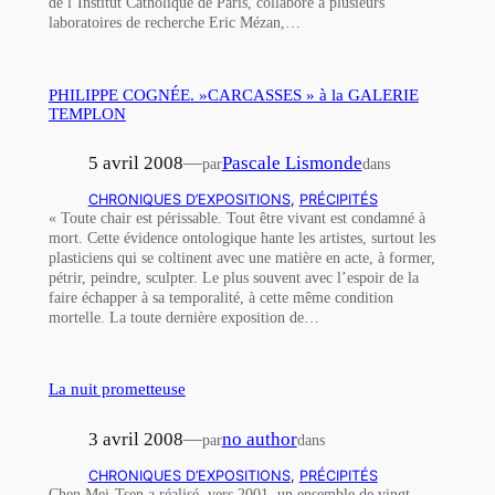
de l’Institut Catholique de Paris, collabore à plusieurs
laboratoires de recherche Eric Mézan,…
PHILIPPE COGNÉE. »CARCASSES » à la GALERIE
TEMPLON
5 avril 2008
—
Pascale Lismonde
par
dans
CHRONIQUES D’EXPOSITIONS
, 
PRÉCIPITÉS
« Toute chair est périssable. Tout être vivant est condamné à
mort. Cette évidence ontologique hante les artistes, surtout les
plasticiens qui se coltinent avec une matière en acte, à former,
pétrir, peindre, sculpter. Le plus souvent avec l’espoir de la
faire échapper à sa temporalité, à cette même condition
mortelle. La toute dernière exposition de…
La nuit prometteuse
3 avril 2008
—
no author
par
dans
CHRONIQUES D’EXPOSITIONS
, 
PRÉCIPITÉS
Chen Mei-Tsen a réalisé, vers 2001, un ensemble de vingt