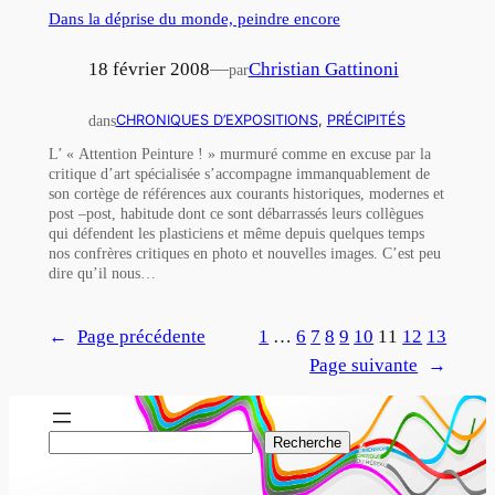
Dans la déprise du monde, peindre encore
18 février 2008
—
Christian Gattinoni
par
dans
CHRONIQUES D’EXPOSITIONS
, 
PRÉCIPITÉS
L’ « Attention Peinture ! » murmuré comme en excuse par la
critique d’art spécialisée s’accompagne immanquablement de
son cortège de références aux courants historiques, modernes et
post –post, habitude dont ce sont débarrassés leurs collègues
qui défendent les plasticiens et même depuis quelques temps
nos confrères critiques en photo et nouvelles images. C’est peu
dire qu’il nous…
←
Page précédente
1
…
6
7
8
9
10
11
12
13
Page suivante
→
R
Recherche
e