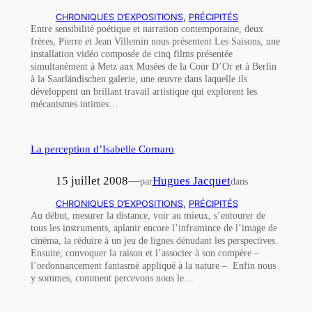
CHRONIQUES D’EXPOSITIONS
, 
PRÉCIPITÉS
Entre sensibilité poétique et narration contemporaine, deux
frères, Pierre et Jean Villemin nous présentent Les Saisons, une
installation vidéo composée de cinq films présentée
simultanément à Metz aux Musées de la Cour D’Or et à Berlin
à la Saarländischen galerie, une œuvre dans laquelle ils
développent un brillant travail artistique qui explorent les
mécanismes intimes…
La perception d’Isabelle Cornaro
15 juillet 2008
—
Hugues Jacquet
par
dans
CHRONIQUES D’EXPOSITIONS
, 
PRÉCIPITÉS
Au début, mesurer la distance, voir au mieux, s’entourer de
tous les instruments, aplanir encore l’inframince de l’image de
cinéma, la réduire à un jeu de lignes dénudant les perspectives.
Ensuite, convoquer la raison et l’associer à son compère –
l’ordonnancement fantasmé appliqué à la nature –. Enfin nous
y sommes, comment percevons nous le…