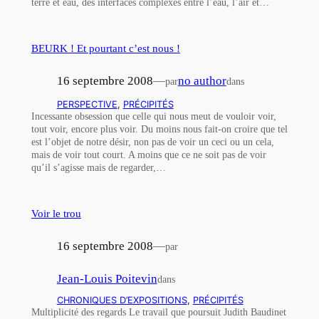
terre et eau, des interfaces complexes entre l’eau, l’air et…
BEURK ! Et pourtant c’est nous !
16 septembre 2008
—
no author
par
dans
PERSPECTIVE
, 
PRÉCIPITÉS
Incessante obsession que celle qui nous meut de vouloir voir,
tout voir, encore plus voir. Du moins nous fait-on croire que tel
est l’objet de notre désir, non pas de voir un ceci ou un cela,
mais de voir tout court. A moins que ce ne soit pas de voir
qu’il s’agisse mais de regarder,…
Voir le trou
16 septembre 2008
—
par
Jean-Louis Poitevin
dans
CHRONIQUES D’EXPOSITIONS
, 
PRÉCIPITÉS
Multiplicité des regards Le travail que poursuit Judith Baudinet