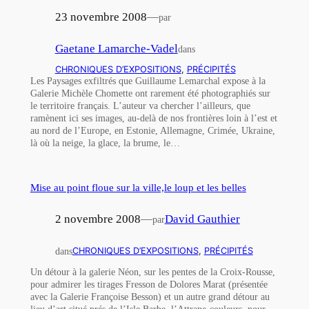
23 novembre 2008
—
par
Gaetane Lamarche-Vadel
dans
CHRONIQUES D’EXPOSITIONS
, 
PRÉCIPITÉS
Les Paysages exfiltrés que Guillaume Lemarchal expose à la
Galerie Michèle Chomette ont rarement été photographiés sur
le territoire français. L’auteur va chercher l’ailleurs, que
ramènent ici ses images, au-delà de nos frontières loin à l’est et
au nord de l’Europe, en Estonie, Allemagne, Crimée, Ukraine,
là où la neige, la glace, la brume, le…
Mise au point floue sur la ville,le loup et les belles
2 novembre 2008
—
David Gauthier
par
dans
CHRONIQUES D’EXPOSITIONS
, 
PRÉCIPITÉS
Un détour à la galerie Néon, sur les pentes de la Croix-Rousse,
pour admirer les tirages Fresson de Dolores Marat (présentée
avec la Galerie Françoise Besson) et un autre grand détour au