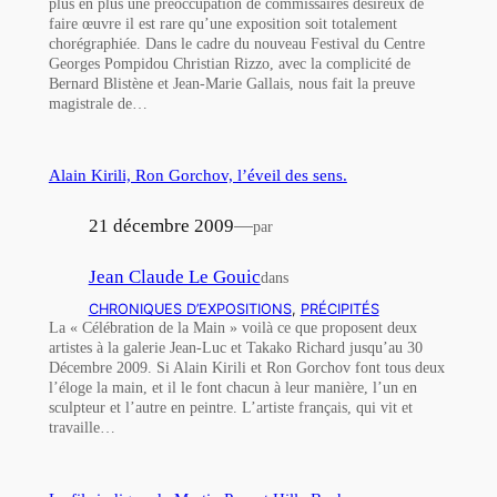
plus en plus une préoccupation de commissaires désireux de
faire œuvre il est rare qu’une exposition soit totalement
chorégraphiée. Dans le cadre du nouveau Festival du Centre
Georges Pompidou Christian Rizzo, avec la complicité de
Bernard Blistène et Jean-Marie Gallais, nous fait la preuve
magistrale de…
Alain Kirili, Ron Gorchov, l’éveil des sens.
21 décembre 2009
—
par
Jean Claude Le Gouic
dans
CHRONIQUES D’EXPOSITIONS
, 
PRÉCIPITÉS
La « Célébration de la Main » voilà ce que proposent deux
artistes à la galerie Jean-Luc et Takako Richard jusqu’au 30
Décembre 2009. Si Alain Kirili et Ron Gorchov font tous deux
l’éloge la main, et il le font chacun à leur manière, l’un en
sculpteur et l’autre en peintre. L’artiste français, qui vit et
travaille…