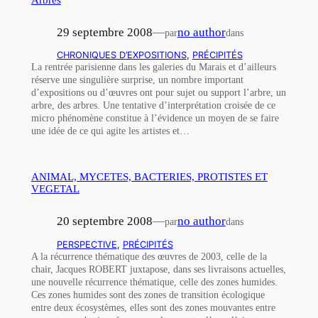
29 septembre 2008
—
no author
par
dans
CHRONIQUES D’EXPOSITIONS
, 
PRÉCIPITÉS
La rentrée parisienne dans les galeries du Marais et d’ailleurs
réserve une singulière surprise, un nombre important
d’expositions ou d’œuvres ont pour sujet ou support l’arbre, un
arbre, des arbres. Une tentative d’interprétation croisée de ce
micro phénomène constitue à l’évidence un moyen de se faire
une idée de ce qui agite les artistes et…
ANIMAL, MYCETES, BACTERIES, PROTISTES ET
VEGETAL
20 septembre 2008
—
no author
par
dans
PERSPECTIVE
, 
PRÉCIPITÉS
A la récurrence thématique des œuvres de 2003, celle de la
chair, Jacques ROBERT juxtapose, dans ses livraisons actuelles,
une nouvelle récurrence thématique, celle des zones humides.
Ces zones humides sont des zones de transition écologique
entre deux écosystèmes, elles sont des zones mouvantes entre