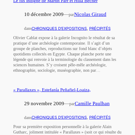
Le fils indigne de Martin Parr et Hilla Becher
10 décembre 2009
—
Nicolas Giraud
par
dans
CHRONIQUES D’EXPOSITIONS
, 
PRÉCIPITÉS
Olivier Cablat expose à la galerie Incognito le résultat de sa
pratique d’une archéologie contemporaine. Il s’agit d’un
groupe de planches, reproductions sur fond blanc d’objets
quotidiens collectés en Egypte. Chaque planche porte une
légende qui renvoie à la terminologie du classement dans les
sciences humaines. S’y croisent pêle-mêle archéologie,
ethnographie, sociologie, muséographie, non par…
« Parallaxes », Estefanía Peñafiel-Loaiza,
29 novembre 2009
—
Camille Paulhan
par
dans
CHRONIQUES D’EXPOSITIONS
, 
PRÉCIPITÉS
Pour sa première exposition personnelle à la galerie Alain
Gutharc, joliment intitulée « Parallaxes » (soit ce qui résulte du