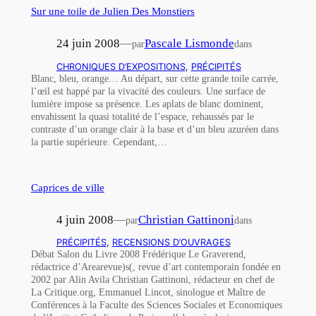
Sur une toile de Julien Des Monstiers
24 juin 2008
—
Pascale Lismonde
par
dans
CHRONIQUES D’EXPOSITIONS
, 
PRÉCIPITÉS
Blanc, bleu, orange… Au départ, sur cette grande toile carrée,
l’œil est happé par la vivacité des couleurs. Une surface de
lumière impose sa présence. Les aplats de blanc dominent,
envahissent la quasi totalité de l’espace, rehaussés par le
contraste d’un orange clair à la base et d’un bleu azuréen dans
la partie supérieure. Cependant,…
Caprices de ville
4 juin 2008
—
Christian Gattinoni
par
dans
PRÉCIPITÉS
, 
RECENSIONS D’OUVRAGES
Débat Salon du Livre 2008 Frédérique Le Graverend,
rédactrice d’Arearevue)s(, revue d’art contemporain fondée en
2002 par Alin Avila Christian Gattinoni, rédacteur en chef de
La Critique.org, Emmanuel Lincot, sinologue et Maître de
Conférences à la Faculte des Sciences Sociales et Economiques