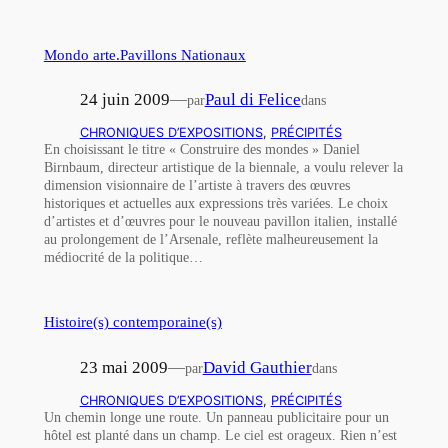
Mondo arte.Pavillons Nationaux
24 juin 2009
—
Paul di Felice
par
dans
CHRONIQUES D’EXPOSITIONS
, 
PRÉCIPITÉS
En choisissant le titre « Construire des mondes » Daniel
Birnbaum, directeur artistique de la biennale, a voulu relever la
dimension visionnaire de l’artiste à travers des œuvres
historiques et actuelles aux expressions très variées. Le choix
d’artistes et d’œuvres pour le nouveau pavillon italien, installé
au prolongement de l’Arsenale, reflète malheureusement la
médiocrité de la politique…
Histoire(s) contemporaine(s)
23 mai 2009
—
David Gauthier
par
dans
CHRONIQUES D’EXPOSITIONS
, 
PRÉCIPITÉS
Un chemin longe une route. Un panneau publicitaire pour un
hôtel est planté dans un champ. Le ciel est orageux. Rien n’est