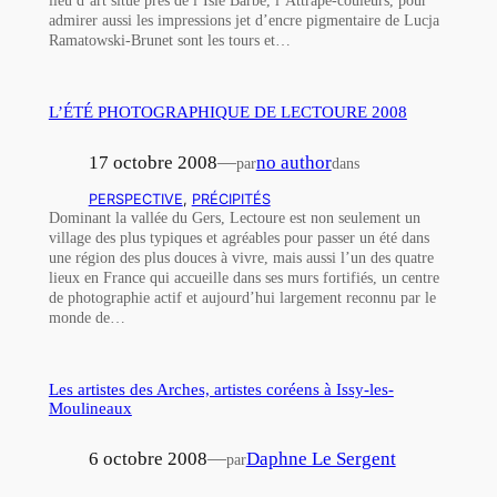
lieu d’art situé prés de l’Isle Barbe, l’Attrape-couleurs, pour
admirer aussi les impressions jet d’encre pigmentaire de Lucja
Ramatowski-Brunet sont les tours et…
L’ÉTÉ PHOTOGRAPHIQUE DE LECTOURE 2008
17 octobre 2008
—
no author
par
dans
PERSPECTIVE
, 
PRÉCIPITÉS
Dominant la vallée du Gers, Lectoure est non seulement un
village des plus typiques et agréables pour passer un été dans
une région des plus douces à vivre, mais aussi l’un des quatre
lieux en France qui accueille dans ses murs fortifiés, un centre
de photographie actif et aujourd’hui largement reconnu par le
monde de…
Les artistes des Arches, artistes coréens à Issy-les-
Moulineaux
6 octobre 2008
—
Daphne Le Sergent
par