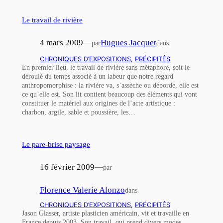
Le travail de rivière
4 mars 2009
—
Hugues Jacquet
par
dans
CHRONIQUES D’EXPOSITIONS
, 
PRÉCIPITÉS
En premier lieu, le travail de rivière sans métaphore, soit le
déroulé du temps associé à un labeur que notre regard
anthropomorphise : la rivière va, s’assèche ou déborde, elle est
ce qu’elle est. Son lit contient beaucoup des éléments qui vont
constituer le matériel aux origines de l’acte artistique :
charbon, argile, sable et poussière, les…
Le pare-brise paysage
16 février 2009
—
par
Florence Valerie Alonzo
dans
CHRONIQUES D’EXPOSITIONS
, 
PRÉCIPITÉS
Jason Glasser, artiste plasticien américain, vit et travaille en
France depuis 2003. Son travail, qui prend divers modes