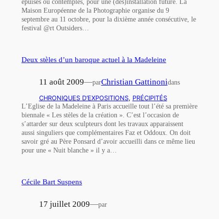
épuisés ou contemplés, pour une (dés)installation future. La
Maison Européenne de la Photographie organise du 9
septembre au 11 octobre, pour la dixième année consécutive, le
festival @rt Outsiders…
Deux stèles d’un baroque actuel à la Madeleine
11 août 2009
—
Christian Gattinoni
par
dans
CHRONIQUES D’EXPOSITIONS
, 
PRÉCIPITÉS
L’Eglise de la Madeleine à Paris accueille tout l’été sa première
biennale « Les stèles de la création ». C’est l’occasion de
s’attarder sur deux sculpteurs dont les travaux apparaissent
aussi singuliers que complémentaires Faz et Oddoux. On doit
savoir gré au Père Ponsard d’avoir accueilli dans ce même lieu
pour une « Nuit blanche » il y a…
Cécile Bart Suspens
17 juillet 2009
—
par