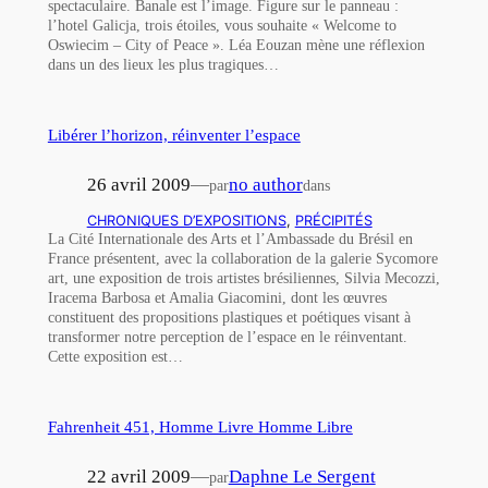
spectaculaire. Banale est l’image. Figure sur le panneau :
l’hotel Galicja, trois étoiles, vous souhaite « Welcome to
Oswiecim – City of Peace ». Léa Eouzan mène une réflexion
dans un des lieux les plus tragiques…
Libérer l’horizon, réinventer l’espace
26 avril 2009
—
no author
par
dans
CHRONIQUES D’EXPOSITIONS
, 
PRÉCIPITÉS
La Cité Internationale des Arts et l’Ambassade du Brésil en
France présentent, avec la collaboration de la galerie Sycomore
art, une exposition de trois artistes brésiliennes, Silvia Mecozzi,
Iracema Barbosa et Amalia Giacomini, dont les œuvres
constituent des propositions plastiques et poétiques visant à
transformer notre perception de l’espace en le réinventant.
Cette exposition est…
Fahrenheit 451, Homme Livre Homme Libre
22 avril 2009
—
Daphne Le Sergent
par