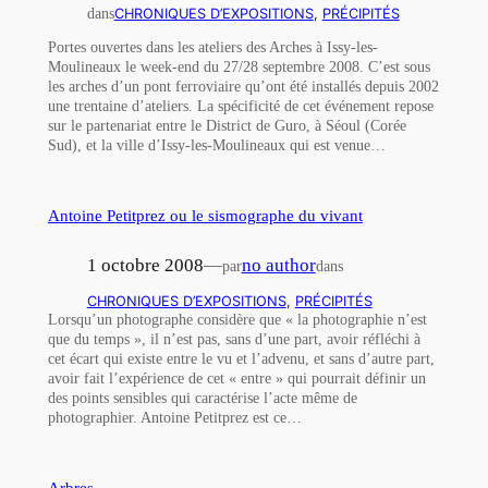
dans
CHRONIQUES D’EXPOSITIONS
, 
PRÉCIPITÉS
Portes ouvertes dans les ateliers des Arches à Issy-les-
Moulineaux le week-end du 27/28 septembre 2008. C’est sous
les arches d’un pont ferroviaire qu’ont été installés depuis 2002
une trentaine d’ateliers. La spécificité de cet événement repose
sur le partenariat entre le District de Guro, à Séoul (Corée
Sud), et la ville d’Issy-les-Moulineaux qui est venue…
Antoine Petitprez ou le sismographe du vivant
1 octobre 2008
—
no author
par
dans
CHRONIQUES D’EXPOSITIONS
, 
PRÉCIPITÉS
Lorsqu’un photographe considère que « la photographie n’est
que du temps », il n’est pas, sans d’une part, avoir réfléchi à
cet écart qui existe entre le vu et l’advenu, et sans d’autre part,
avoir fait l’expérience de cet « entre » qui pourrait définir un
des points sensibles qui caractérise l’acte même de
photographier. Antoine Petitprez est ce…
Arbres