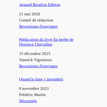
Arnaud Bizalion Editeur
Date
21 mai 2020
Auteur
Comité de rédaction
Par rapport à
Recensions d'ouvrages
Publication du livre En herbe de
Florence Chevallier
Date
15 décembre 2025
Auteur
Yannick Vigouroux
Par rapport à
Recensions d'ouvrages
Quand la lune s’assombrit
Date
8 novembre 2023
Auteur
Frédéric Martin
Par rapport à
Nécessités