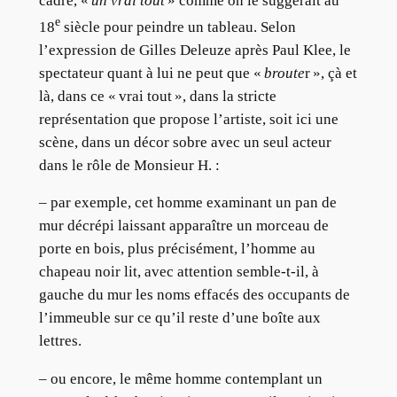
cadre, «
un vrai tout
» comme on le suggérait au
e
18
siècle pour peindre un tableau. Selon
l’expression de Gilles Deleuze après Paul Klee, le
spectateur quant à lui ne peut que «
broute
r », çà et
là, dans ce « vrai tout », dans la stricte
représentation que propose l’artiste, soit ici une
scène, dans un décor sobre avec un seul acteur
dans le rôle de Monsieur H. :
– par exemple, cet homme examinant un pan de
mur décrépi laissant apparaître un morceau de
porte en bois, plus précisément, l’homme au
chapeau noir lit, avec attention semble-t-il, à
gauche du mur les noms effacés des occupants de
l’immeuble sur ce qu’il reste d’une boîte aux
lettres.
– ou encore, le même homme contemplant un