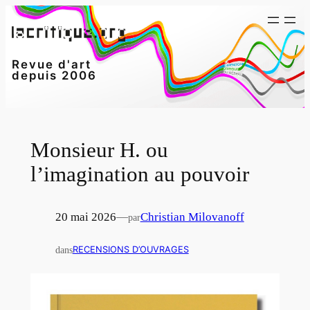
Aller
au
contenu
Revue d'art
depuis 2006
Monsieur H. ou
l’imagination au pouvoir
20 mai 2026
—
Christian Milovanoff
par
dans
RECENSIONS D’OUVRAGES