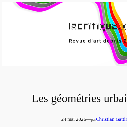
Aller
au
contenu
Revue d'art depuis 
Les géométries urba
24 mai 2026
—
Christian Gatti
par