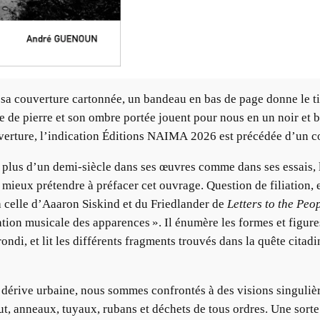
par sa couverture cartonnée, un bandeau en bas de page donne 
 pierre et son ombre portée jouent pour nous en un noir et bla
erture, l’indication Éditions NAIMA 2026 est précédée d’un co
 plus d’un demi-siècle dans ses œuvres comme dans ses essais, l
 mieux prétendre à préfacer cet ouvrage. Question de filiation,
à celle d’Aaaron Siskind et du Friedlander de
Letters to the Peo
tion musicale des apparences ». Il énumère les formes et figures
ondi, et lit les différents fragments trouvés dans la quête citadi
érive urbaine, nous sommes confrontés à des visions singulières
t, anneaux, tuyaux, rubans et déchets de tous ordres. Une sorte 