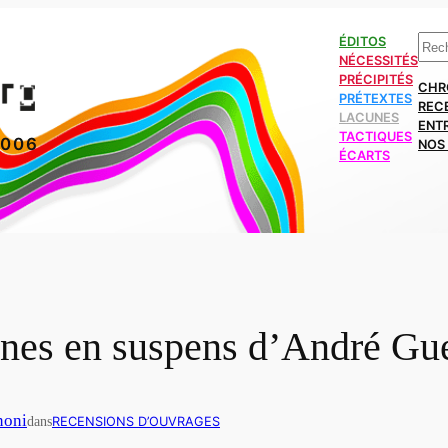
Rech
ÉDITOS
NÉCESSITÉS
PRÉCIPITÉS
CHR
PRÉTEXTES
REC
LACUNES
ENT
TACTIQUES
2006
NOS 
ÉCARTS
ines en suspens d’André G
noni
dans
RECENSIONS D’OUVRAGES