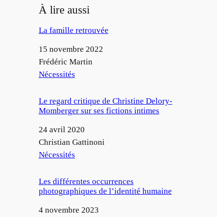
À lire aussi
La famille retrouvée
Date
15 novembre 2022
Auteur
Frédéric Martin
Par rapport à
Nécessités
Le regard critique de Christine Delory-
Momberger sur ses fictions intimes
Date
24 avril 2020
Auteur
Christian Gattinoni
Par rapport à
Nécessités
Les différentes occurrences
photographiques de l’identité humaine
Date
4 novembre 2023