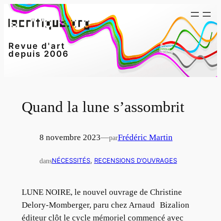
Aller
au
contenu
Revue d'art
depuis 2006
Quand la lune s’assombrit
8 novembre 2023
—
Frédéric Martin
par
dans
NÉCESSITÉS
, 
RECENSIONS D’OUVRAGES
LUNE NOIRE, le nouvel ouvrage de Christine
Delory-Momberger, paru chez Arnaud Bizalion
éditeur clôt le cycle mémoriel commencé avec