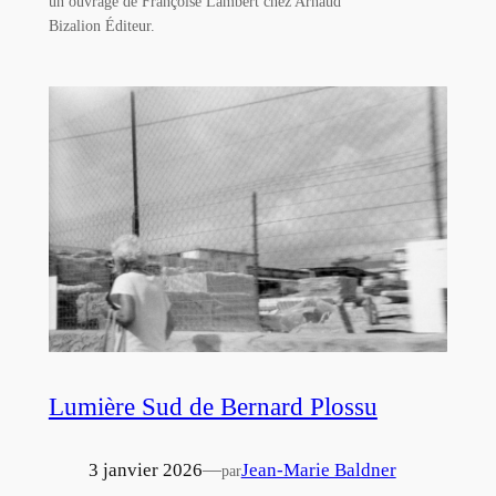
un ouvrage de Françoise Lambert chez Arnaud
Bizalion Éditeur.
Lumière Sud de Bernard Plossu
3 janvier 2026
—
Jean-Marie Baldner
par