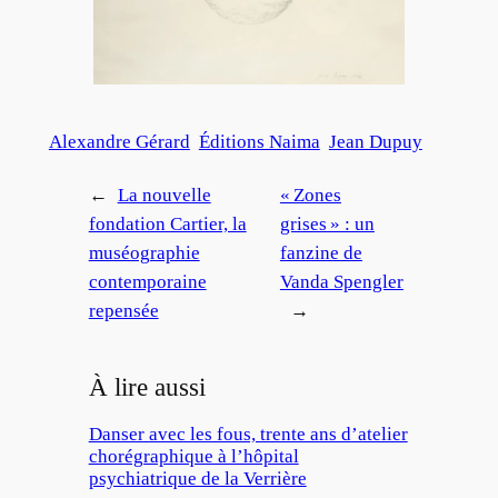
Alexandre Gérard
Éditions Naima
Jean Dupuy
←
La nouvelle
« Zones
fondation Cartier, la
grises » : un
muséographie
fanzine de
contemporaine
Vanda Spengler
repensée
→
À lire aussi
Danser avec les fous, trente ans d’atelier
chorégraphique à l’hôpital
psychiatrique de la Verrière