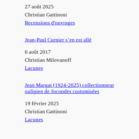
Date
27 août 2025
Auteur
Christian Gattinoni
Par rapport à
Recensions d'ouvrages
Jean-Paul Curnier s’en est allé
Date
6 août 2017
Auteur
Christian Milovanoff
Par rapport à
Lacunes
Jean Margat (1924-2025) collectionneur
oulipien de Jocondes customisées
Date
19 février 2025
Auteur
Christian Gattinoni
Par rapport à
Lacunes