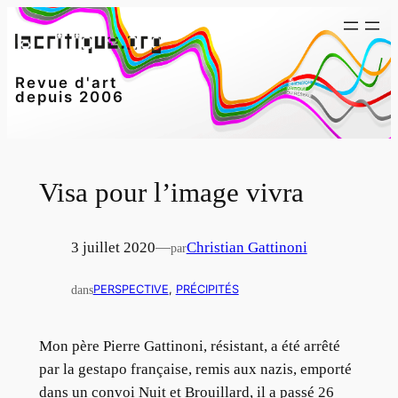
Aller
au
contenu
Revue d'art
depuis 2006
Visa pour l’image vivra
3 juillet 2020
—
Christian Gattinoni
par
dans
PERSPECTIVE
, 
PRÉCIPITÉS
Mon père Pierre Gattinoni, résistant, a été arrêté
par la gestapo française, remis aux nazis, emporté
dans un convoi Nuit et Brouillard, il a passé 26