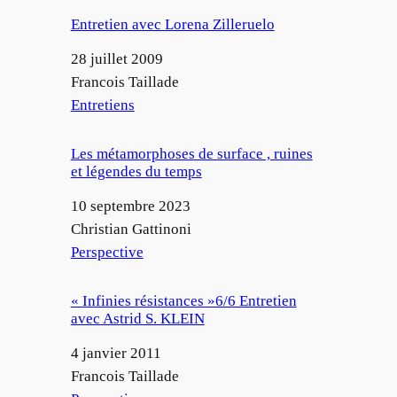
Entretien avec Lorena Zilleruelo
Date
28 juillet 2009
Auteur
Francois Taillade
Par rapport à
Entretiens
Les métamorphoses de surface , ruines
et légendes du temps
Date
10 septembre 2023
Auteur
Christian Gattinoni
Par rapport à
Perspective
« Infinies résistances »6/6 Entretien
avec Astrid S. KLEIN
Date
4 janvier 2011
Auteur
Francois Taillade