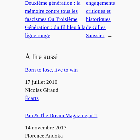
Deuxième génération : la
engagements
mémoire contre tous les
critiques et
fascismes Ou Troisième
historiques
Génération : du fil bleu à la
de Gilles
ligne rouge
Saussier
→
À lire aussi
Born to lose, live to win
Date
17 juillet 2010
Auteur
Nicolas Giraud
Par rapport à
Écarts
Pan & The Dream Magazine, n°1
Date
14 novembre 2017
Auteur
Florence Andoka