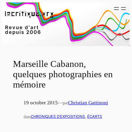
Aller
au
contenu
Revue d'art
depuis 2006
Marseille Cabanon,
quelques photographies en
mémoire
19 octobre 2015
—
Christian Gattinoni
par
dans
CHRONIQUES D’EXPOSITIONS
, 
ÉCARTS