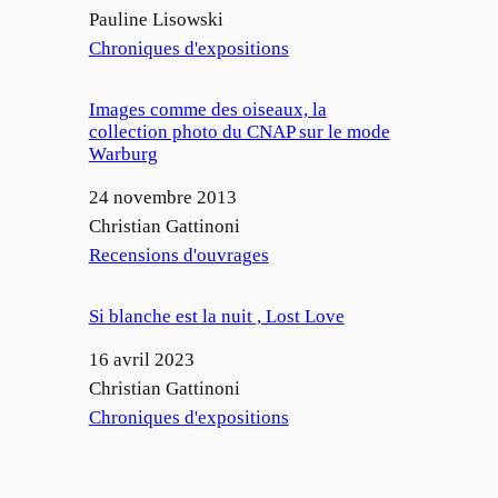
Auteur
Pauline Lisowski
Par rapport à
Chroniques d'expositions
Images comme des oiseaux, la
collection photo du CNAP sur le mode
Warburg
Date
24 novembre 2013
Auteur
Christian Gattinoni
Par rapport à
Recensions d'ouvrages
Si blanche est la nuit , Lost Love
Date
16 avril 2023
Auteur
Christian Gattinoni
Par rapport à
Chroniques d'expositions