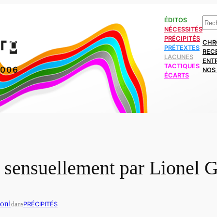
Rech
ÉDITOS
NÉCESSITÉS
PRÉCIPITÉS
CHR
PRÉTEXTES
REC
LACUNES
ENT
TACTIQUES
2006
NOS 
ÉCARTS
 sensuellement par Lionel G
noni
dans
PRÉCIPITÉS