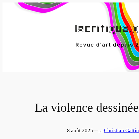
Aller
au
contenu
Revue d'art depuis 
La violence dessinée
8 août 2025
—
Christian Gatti
par