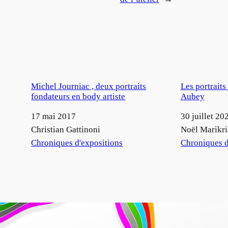
Michel Journiac , deux portraits
Les portraits
fondateurs en body artiste
Aubey
Date
17 mai 2017
Date
30 juillet 20
Auteur
Christian Gattinoni
Auteur
Noël Marikri
Par rapport à
Chroniques d'expositions
Par rapport à
Chroniques d