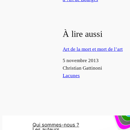
À lire aussi
Art de la mort et mort de l’art
Date
5 novembre 2013
Auteur
Christian Gattinoni
Par rapport à
Lacunes
Qui sommes-nous ?
Les auteurs