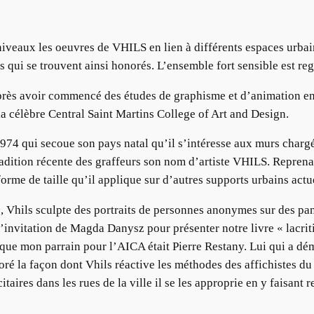
veaux les oeuvres de VHILS en lien à différents espaces urbain
 qui se trouvent ainsi honorés. L’ensemble fort sensible est reg
après avoir commencé des études de graphisme et d’animation en
a célèbre Central Saint Martins College of Art and Design.
 1974 qui secoue son pays natal qu’il s’intéresse aux murs chargé
a tradition récente des graffeurs son nom d’artiste VHILS. Repre
orme de taille qu’il applique sur d’autres supports urbains actu
e
, Vhils sculpte des portraits de personnes anonymes sur des pan
l’invitation de Magda Danysz pour présenter notre livre « lacrit
é que mon parrain pour l’AICA était Pierre Restany. Lui qui a dé
doré la façon dont Vhils réactive les méthodes des affichistes 
aires dans les rues de la ville il se les approprie en y faisant r