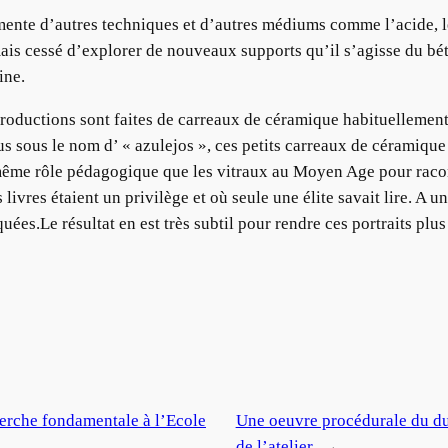
mente d’autres techniques et d’autres médiums comme l’acide, les
mais cessé d’explorer de nouveaux supports qu’il s’agisse du bét
ine.
productions sont faites de carreaux de céramique habituellement 
us sous le nom d’ « azulejos », ces petits carreaux de céramique 
e même rôle pédagogique que les vitraux au Moyen Age pour racon
ivres étaient un privilège et où seule une élite savait lire. A un
uées.Le résultat en est très subtil pour rendre ces portraits pl
herche fondamentale à l’Ecole
Une oeuvre procédurale du d
de l’atelier
→