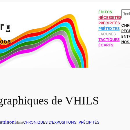
Rech
ÉDITOS
NÉCESSITÉS
PRÉCIPITÉS
CHR
PRÉTEXTES
REC
LACUNES
ENT
TACTIQUES
2006
NOS 
ÉCARTS
rographiques de VHILS
attinoni
dans
CHRONIQUES D’EXPOSITIONS
, 
PRÉCIPITÉS