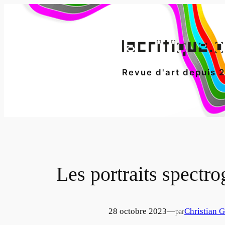
Aller
au
contenu
Revue d'art depuis 
Les portraits spect
28 octobre 2023
—
Christian G
par