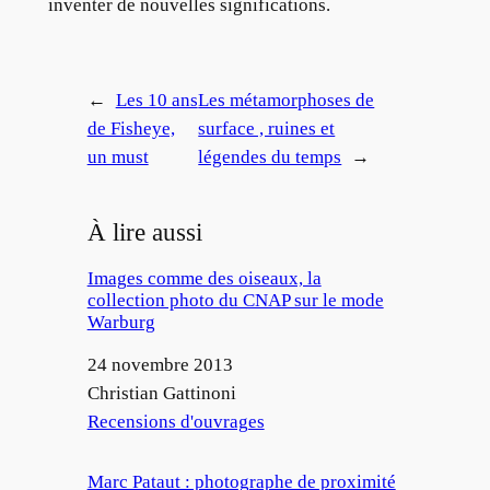
inventer de nouvelles significations.
←
Les 10 ans
Les métamorphoses de
de Fisheye,
surface , ruines et
un must
légendes du temps
→
À lire aussi
Images comme des oiseaux, la
collection photo du CNAP sur le mode
Warburg
Date
24 novembre 2013
Auteur
Christian Gattinoni
Par rapport à
Recensions d'ouvrages
Marc Pataut : photographe de proximité