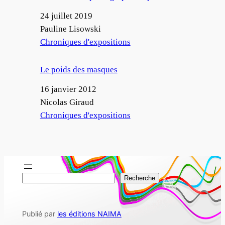
Date
24 juillet 2019
Auteur
Pauline Lisowski
Par rapport à
Chroniques d'expositions
Le poids des masques
Date
16 janvier 2012
Auteur
Nicolas Giraud
Par rapport à
Chroniques d'expositions
R
Recherche
e
c
Publié par
les éditions NAIMA
h