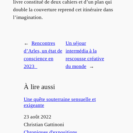
livre constitué de deux cahiers et d’un plan qui
double la couverture reprend cet itinéraire dans
l’imagination.
←
Rencontres
Un séjour
d’Arles, un état de
intermédia à la
conscience en
rescousse créative
2023
du monde
→
À lire aussi
Une quête souterraine sensuelle et
exigeante
Date
23 août 2022
Auteur
Christian Gattinoni
Par rapport à
Chroniques d'expositions