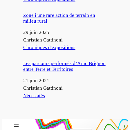
Zone i une rare action de terrain en
milieu rural
Date
29 juin 2025
Auteur
Christian Gattinoni
Par rapport à
Chroniques d'expositions
Les parcours performés d’Arno Brignon
entre Terre et Territoires
Date
21 juin 2021
Auteur
Christian Gattinoni
Par rapport à
Nécessités