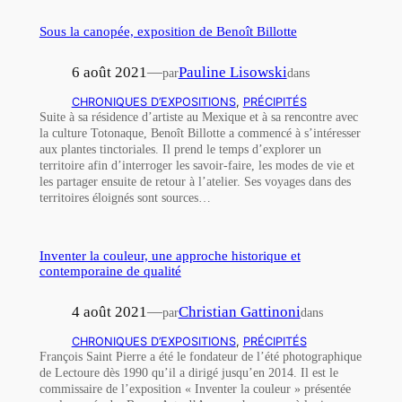
Sous la canopée, exposition de Benoît Billotte
6 août 2021
—
Pauline Lisowski
par
dans
CHRONIQUES D’EXPOSITIONS
, 
PRÉCIPITÉS
Suite à sa résidence d’artiste au Mexique et à sa rencontre avec
la culture Totonaque, Benoît Billotte a commencé à s’intéresser
aux plantes tinctoriales. Il prend le temps d’explorer un
territoire afin d’interroger les savoir-faire, les modes de vie et
les partager ensuite de retour à l’atelier. Ses voyages dans des
territoires éloignés sont sources…
Inventer la couleur, une approche historique et
contemporaine de qualité
4 août 2021
—
Christian Gattinoni
par
dans
CHRONIQUES D’EXPOSITIONS
, 
PRÉCIPITÉS
François Saint Pierre a été le fondateur de l’été photographique
de Lectoure dès 1990 qu’il a dirigé jusqu’en 2014. Il est le
commissaire de l’exposition « Inventer la couleur » présentée