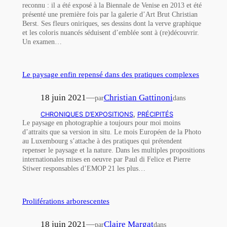
reconnu : il a été exposé à la Biennale de Venise en 2013 et été
présenté une première fois par la galerie d’Art Brut Christian
Berst. Ses fleurs oniriques, ses dessins dont la verve graphique
et les coloris nuancés séduisent d’emblée sont à (re)découvrir.
Un examen…
Le paysage enfin repensé dans des pratiques complexes
18 juin 2021
—
Christian Gattinoni
par
dans
CHRONIQUES D’EXPOSITIONS
, 
PRÉCIPITÉS
Le paysage en photographie a toujours pour moi moins
d’attraits que sa version in situ. Le mois Européen de la Photo
au Luxembourg s’attache à des pratiques qui prétendent
repenser le paysage et la nature. Dans les multiples propositions
internationales mises en oeuvre par Paul di Felice et Pierre
Stiwer responsables d’EMOP 21 les plus…
Proliférations arborescentes
18 juin 2021
—
Claire Margat
par
dans