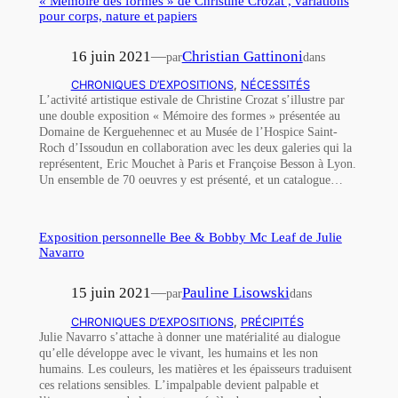
« Mémoire des formes » de Christine Crozat , variations
pour corps, nature et papiers
16 juin 2021
—
Christian Gattinoni
par
dans
CHRONIQUES D’EXPOSITIONS
, 
NÉCESSITÉS
L’activité artistique estivale de Christine Crozat s’illustre par
une double exposition « Mémoire des formes » présentée au
Domaine de Kerguehennec et au Musée de l’Hospice Saint-
Roch d’Issoudun en collaboration avec les deux galeries qui la
représentent, Eric Mouchet à Paris et Françoise Besson à Lyon.
Un ensemble de 70 oeuvres y est présenté, et un catalogue…
Exposition personnelle Bee & Bobby Mc Leaf de Julie
Navarro
15 juin 2021
—
Pauline Lisowski
par
dans
CHRONIQUES D’EXPOSITIONS
, 
PRÉCIPITÉS
Julie Navarro s’attache à donner une matérialité au dialogue
qu’elle développe avec le vivant, les humains et les non
humains. Les couleurs, les matières et les épaisseurs traduisent
ces relations sensibles. L’impalpable devient palpable et