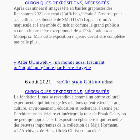
CHRONIQUES D’EXPOSITIONS
, 
NÉCESSITÉS
Après des années d’images tête en bas les graphistes des
Rencontres 2021 ont remis l’affiche générale à l’endroit pour
accueillir une silhouette de SMITH s’échappant d’un A
majuscule et l’ensemble du métier comme le grand public a
reconnu le caractère exceptionnel de « Désidération » au
Monoprix. Mais cette exposition majeure devait être complétée
par celle plus…
« After UUmwelt » , un monde aussi fascinant
qu’inquiétant généré par Pierre Huyghe
6 août 2021
—
Christian Gattinoni
par
dans
CHRONIQUES D’EXPOSITIONS
, 
NÉCESSITÉS
La fondation Luma se revendique comme un centre culturel
expérimental qui interroge les relations qu’entretiennent art,
culture, environnement, éducation et recherche. Fasciné par
l’architecture extérieure et intérieure la tour de Frank Gehry on
ne peut qu’apprécier « L’exposition éphémère » qui recueille
des oeuvres importantes de la collection de Maja Hofmann,
« L’Archive » de Hans-Ulrich Obrist consacrée à…