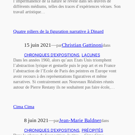
l’impermanence de la nature se révèle dans ses œuvres de
différents médiums, telles des traces d’expériences vécues. Son
travail artistique…
Quatre piliers de la figuration narrative à Dinard
15 juin 2021
—
Christian Gattinoni
par
dans
CHRONIQUES D’EXPOSITIONS
, 
LACUNES
Dans les années 1960, alors qu’aux Etats Unis triomphent
l’abstraction lyrique et gestuelle puis le pop art et en France
l’abstraction de l’Ecole de Paris des peintres en Europe vont
avoir recours à des représentations figuratives et même
narratives. Si contrairement aux Nouveaux Réalistes réunis
autour de Pierre Restany ils ne souhaitent pas faire école,…
Cima Cima
8 juin 2021
—
Jean-Marie Baldner
par
dans
CHRONIQUES D’EXPOSITIONS
, 
PRÉCIPITÉS