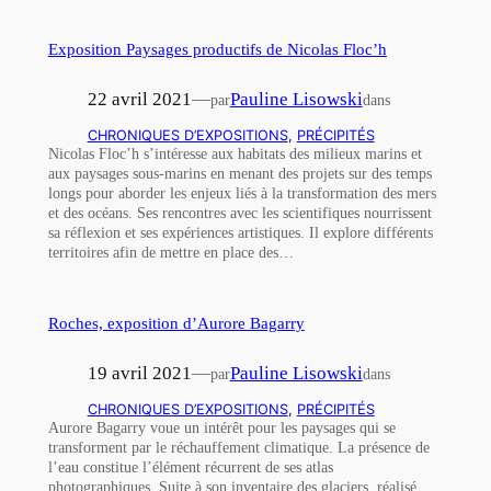
Exposition Paysages productifs de Nicolas Floc’h
22 avril 2021
—
Pauline Lisowski
par
dans
CHRONIQUES D’EXPOSITIONS
, 
PRÉCIPITÉS
Nicolas Floc’h s’intéresse aux habitats des milieux marins et
aux paysages sous-marins en menant des projets sur des temps
longs pour aborder les enjeux liés à la transformation des mers
et des océans. Ses rencontres avec les scientifiques nourrissent
sa réflexion et ses expériences artistiques. Il explore différents
territoires afin de mettre en place des…
Roches, exposition d’Aurore Bagarry
19 avril 2021
—
Pauline Lisowski
par
dans
CHRONIQUES D’EXPOSITIONS
, 
PRÉCIPITÉS
Aurore Bagarry voue un intérêt pour les paysages qui se
transforment par le réchauffement climatique. La présence de
l’eau constitue l’élément récurrent de ses atlas
photographiques. Suite à son inventaire des glaciers, réalisé