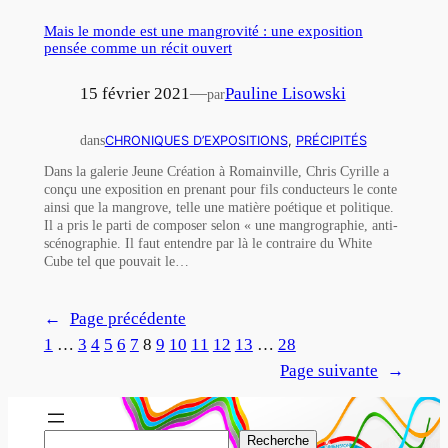
Mais le monde est une mangrovité : une exposition
pensée comme un récit ouvert
15 février 2021
—
Pauline Lisowski
par
dans
CHRONIQUES D’EXPOSITIONS
, 
PRÉCIPITÉS
Dans la galerie Jeune Création à Romainville, Chris Cyrille a
conçu une exposition en prenant pour fils conducteurs le conte
ainsi que la mangrove, telle une matière poétique et politique.
Il a pris le parti de composer selon « une mangrographie, anti-
scénographie. Il faut entendre par là le contraire du White
Cube tel que pouvait le…
←
Page précédente
1
…
3
4
5
6
7
8
9
10
11
12
13
…
28
Page suivante
→
R
Recherche