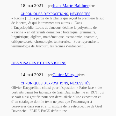
18 mai 2021
—
Jean-Marie Baldner
par
dans
CHRONIQUES D’EXPOSITIONS
, 
NÉCESSITÉS
« Racine […] la partie de la plante qui reçoit la premiere le suc
de la terre, & qui le transmet aux autres ». Dans
l’Encyclopédie, Louis de Jaucourt décline la polysémie de
« racine » en différents domaines : botanique, grammaire,
linguistique, algèbre, mathématique, astronomie, anatomie,
critique sacrée, chronologie, teinturerie… Pour reprendre la
terminologie de Jaucourt, les racines s’enfoncent…
DES VISAGES ET DES VISIONS
14 mai 2021
—
Claire Margat
par
dans
CHRONIQUES D’EXPOSITIONS
, 
NÉCESSITÉS
Olivier Kaeppellin a choisi pour l’xposition « Faire face » des
portraits parmi les tableaux de Gaël Davrinche, né en 1971, qui
se voit ainsi gratifié pour son demi-siècle d’une exposition et
d’un catalogue dont le texte ne peut que l’encourager à
persévérer dans son être. L’intitulé de la rétrospective de Gaël
Davrinche : FAIRE FACE définit une…