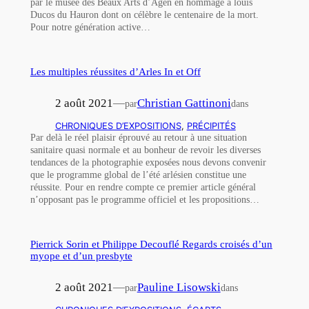
par le musée des Beaux Arts d’Agen en hommage à louis
Ducos du Hauron dont on célèbre le centenaire de la mort.
Pour notre génération active…
Les multiples réussites d’Arles In et Off
2 août 2021
—
Christian Gattinoni
par
dans
CHRONIQUES D’EXPOSITIONS
, 
PRÉCIPITÉS
Par delà le réel plaisir éprouvé au retour à une situation
sanitaire quasi normale et au bonheur de revoir les diverses
tendances de la photographie exposées nous devons convenir
que le programme global de l’été arlésien constitue une
réussite. Pour en rendre compte ce premier article général
n’opposant pas le programme officiel et les propositions…
Pierrick Sorin et Philippe Decouflé Regards croisés d’un
myope et d’un presbyte
2 août 2021
—
Pauline Lisowski
par
dans