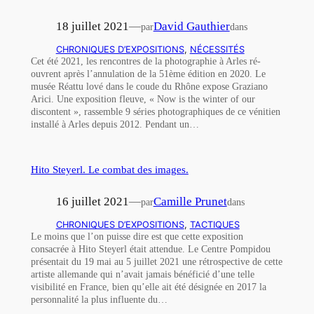
18 juillet 2021
—
David Gauthier
par
dans
CHRONIQUES D’EXPOSITIONS
, 
NÉCESSITÉS
Cet été 2021, les rencontres de la photographie à Arles ré-
ouvrent après l’annulation de la 51ème édition en 2020. Le
musée Réattu lové dans le coude du Rhône expose Graziano
Arici. Une exposition fleuve, « Now is the winter of our
discontent », rassemble 9 séries photographiques de ce vénitien
installé à Arles depuis 2012. Pendant un…
Hito Steyerl. Le combat des images.
16 juillet 2021
—
Camille Prunet
par
dans
CHRONIQUES D’EXPOSITIONS
, 
TACTIQUES
Le moins que l’on puisse dire est que cette exposition
consacrée à Hito Steyerl était attendue. Le Centre Pompidou
présentait du 19 mai au 5 juillet 2021 une rétrospective de cette
artiste allemande qui n’avait jamais bénéficié d’une telle
visibilité en France, bien qu’elle ait été désignée en 2017 la
personnalité la plus influente du…