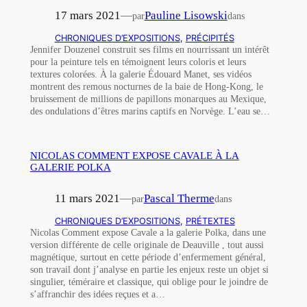
17 mars 2021
—
Pauline Lisowski
par
dans
CHRONIQUES D’EXPOSITIONS
, 
PRÉCIPITÉS
Jennifer Douzenel construit ses films en nourrissant un intérêt
pour la peinture tels en témoignent leurs coloris et leurs
textures colorées. À la galerie Édouard Manet, ses vidéos
montrent des remous nocturnes de la baie de Hong-Kong, le
bruissement de millions de papillons monarques au Mexique,
des ondulations d’êtres marins captifs en Norvège. L’eau se…
NICOLAS COMMENT EXPOSE CAVALE À LA
GALERIE POLKA
11 mars 2021
—
Pascal Therme
par
dans
CHRONIQUES D’EXPOSITIONS
, 
PRÉTEXTES
Nicolas Comment expose Cavale а la galerie Polka, dans une
version différente de celle originale de Deauville , tout aussi
magnétique, surtout en cette période d’enfermement général,
son travail dont j’analyse en partie les enjeux reste un objet si
singulier, téméraire et classique, qui oblige pour le joindre de
s’affranchir des idées reçues et а…