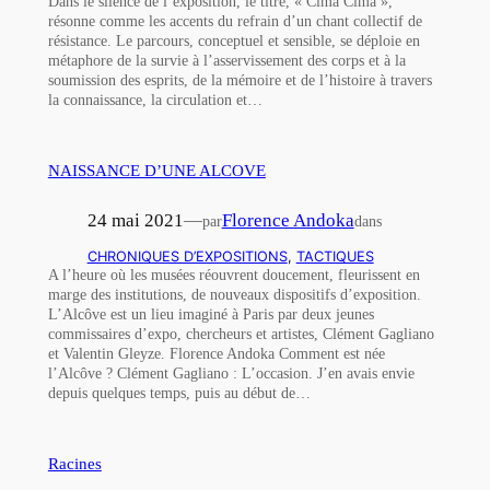
Dans le silence de l’exposition, le titre, « Cima Cima »,
résonne comme les accents du refrain d’un chant collectif de
résistance. Le parcours, conceptuel et sensible, se déploie en
métaphore de la survie à l’asservissement des corps et à la
soumission des esprits, de la mémoire et de l’histoire à travers
la connaissance, la circulation et…
NAISSANCE D’UNE ALCOVE
24 mai 2021
—
Florence Andoka
par
dans
CHRONIQUES D’EXPOSITIONS
, 
TACTIQUES
A l’heure où les musées réouvrent doucement, fleurissent en
marge des institutions, de nouveaux dispositifs d’exposition.
L’Alcôve est un lieu imaginé à Paris par deux jeunes
commissaires d’expo, chercheurs et artistes, Clément Gagliano
et Valentin Gleyze. Florence Andoka Comment est née
l’Alcôve ? Clément Gagliano : L’occasion. J’en avais envie
depuis quelques temps, puis au début de…
Racines