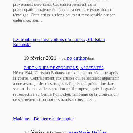
proviennent désormais. Cet entrecroisement est la
préoccupation majeure de Fury et sa dernière exposition en
témoigne. Cette artiste au long cours est remarquable par son
endurance, son…
Les troublantes invocations d’un artiste, Christian
Boltanski
19 février 2021
—
no author
par
dans
CHRONIQUES D’EXPOSITIONS
, 
NÉCESSITÉS
Né en 1944, Christian Boltanski est venu au monde juste après
la guerre. Contrairement aux artistes qui se sentaient appartenir
à une avant-garde, c’est toujours l’après qui prédomine dans
son art. La nouvelle exposition qu’il propose, après la grande
rétrospective au Centre Pompidou, témoigne de la progression
de son oeuvre et surtout des hantises constantes…
Madame – De pierre et de papier
17 février 2021
—
Jean-Marie Baldner
par