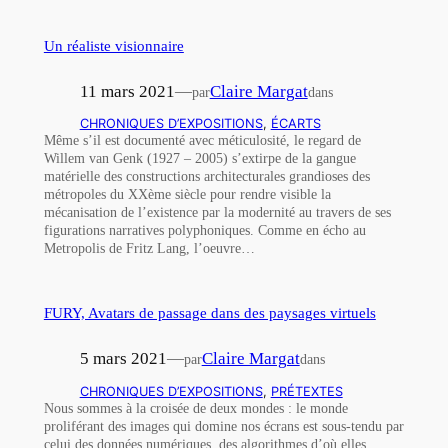
Un réaliste visionnaire
11 mars 2021
—
Claire Margat
par
dans
CHRONIQUES D’EXPOSITIONS
, 
ÉCARTS
Même s’il est documenté avec méticulosité, le regard de
Willem van Genk (1927 – 2005) s’extirpe de la gangue
matérielle des constructions architecturales grandioses des
métropoles du XXème siècle pour rendre visible la
mécanisation de l’existence par la modernité au travers de ses
figurations narratives polyphoniques. Comme en écho au
Metropolis de Fritz Lang, l’oeuvre…
FURY, Avatars de passage dans des paysages virtuels
5 mars 2021
—
Claire Margat
par
dans
CHRONIQUES D’EXPOSITIONS
, 
PRÉTEXTES
Nous sommes à la croisée de deux mondes : le monde
proliférant des images qui domine nos écrans est sous-tendu par
celui des données numériques, des algorithmes d’où elles