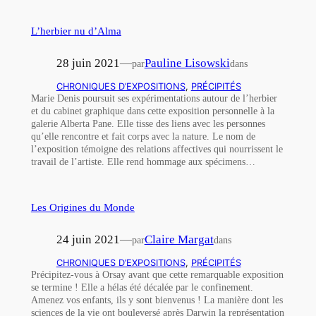
L’herbier nu d’Alma
28 juin 2021
—
Pauline Lisowski
par
dans
CHRONIQUES D’EXPOSITIONS
, 
PRÉCIPITÉS
Marie Denis poursuit ses expérimentations autour de l’herbier
et du cabinet graphique dans cette exposition personnelle à la
galerie Alberta Pane. Elle tisse des liens avec les personnes
qu’elle rencontre et fait corps avec la nature. Le nom de
l’exposition témoigne des relations affectives qui nourrissent le
travail de l’artiste. Elle rend hommage aux spécimens…
Les Origines du Monde
24 juin 2021
—
Claire Margat
par
dans
CHRONIQUES D’EXPOSITIONS
, 
PRÉCIPITÉS
Précipitez-vous à Orsay avant que cette remarquable exposition
se termine ! Elle a hélas été décalée par le confinement.
Amenez vos enfants, ils y sont bienvenus ! La manière dont les
sciences de la vie ont bouleversé après Darwin la représentation