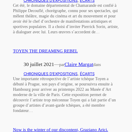
CHRONIQUES D’EXPOSITIONS
, 
ÉCARTS
Cet été, le domaine départemental de Chamarande est confié à
Philippe Decouflé, chorégraphe, connu pour ses spectacles, qui
mêlent théâtre, magie du cinéma et art du mouvement et pour
avoir été le chef d’orchestre de manifestations artistiques et
sportives populaires. Il a choisi d’inviter Pierrick Sorin, artiste,
à dialoguer avec lui. Leurs œuvres s’accordent de…
TOYEN THE DREAMING REBEL
30 juillet 2021
—
Claire Margat
par
dans
CHRONIQUES D’EXPOSITIONS
, 
ÉCARTS
Une importante rétrospective de l’artiste tchèque Toyen a
débuté à Prague, son pays d’origine, se poursuivra ensuite à
Hambourg pour arriver au printemps 2022 au Musée d’Art
moderne de la ville de Paris. Cette exposition permet de
découvrir l’artiste trop méconnue Toyen qui a fait partie d’un
groupe d’artistes d’avant-garde tchèques, a été membre
fondateur…
Now is the winter of our discontent, Graziano Arici.