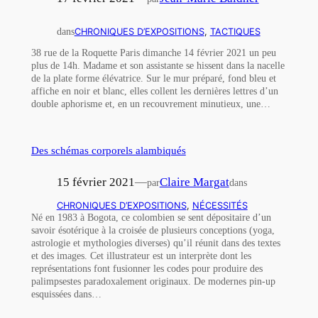
dans
CHRONIQUES D’EXPOSITIONS
, 
TACTIQUES
38 rue de la Roquette Paris dimanche 14 février 2021 un peu
plus de 14h. Madame et son assistante se hissent dans la nacelle
de la plate forme élévatrice. Sur le mur préparé, fond bleu et
affiche en noir et blanc, elles collent les dernières lettres d’un
double aphorisme et, en un recouvrement minutieux, une…
Des schémas corporels alambiqués
15 février 2021
—
Claire Margat
par
dans
CHRONIQUES D’EXPOSITIONS
, 
NÉCESSITÉS
Né en 1983 à Bogota, ce colombien se sent dépositaire d’un
savoir ésotérique à la croisée de plusieurs conceptions (yoga,
astrologie et mythologies diverses) qu’il réunit dans des textes
et des images. Cet illustrateur est un interprète dont les
représentations font fusionner les codes pour produire des
palimpsestes paradoxalement originaux. De modernes pin-up
esquissées dans…