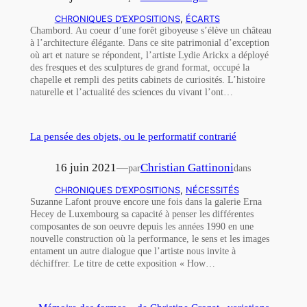
CHRONIQUES D’EXPOSITIONS
, 
ÉCARTS
Chambord. Au coeur d’une forêt giboyeuse s’élève un château
à l’architecture élégante. Dans ce site patrimonial d’exception
où art et nature se répondent, l’artiste Lydie Arickx a déployé
des fresques et des sculptures de grand format, occupé la
chapelle et rempli des petits cabinets de curiosités. L’histoire
naturelle et l’actualité des sciences du vivant l’ont…
La pensée des objets, ou le performatif contrarié
16 juin 2021
—
Christian Gattinoni
par
dans
CHRONIQUES D’EXPOSITIONS
, 
NÉCESSITÉS
Suzanne Lafont prouve encore une fois dans la galerie Erna
Hecey de Luxembourg sa capacité à penser les différentes
composantes de son oeuvre depuis les années 1990 en une
nouvelle construction où la performance, le sens et les images
entament un autre dialogue que l’artiste nous invite à
déchiffrer. Le titre de cette exposition « How…