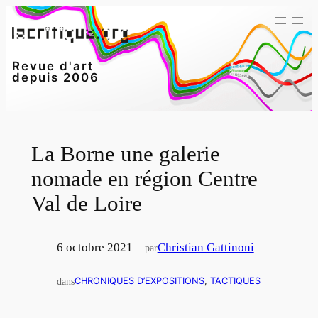
Aller
au
contenu
Revue d'art
depuis 2006
La Borne une galerie
nomade en région Centre
Val de Loire
6 octobre 2021
—
Christian Gattinoni
par
dans
CHRONIQUES D’EXPOSITIONS
, 
TACTIQUES