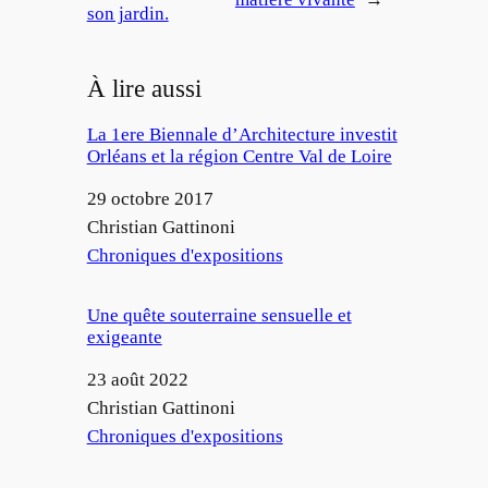
son jardin.
À lire aussi
La 1ere Biennale d’Architecture investit
Orléans et la région Centre Val de Loire
Date
29 octobre 2017
Auteur
Christian Gattinoni
Par rapport à
Chroniques d'expositions
Une quête souterraine sensuelle et
exigeante
Date
23 août 2022
Auteur
Christian Gattinoni
Par rapport à
Chroniques d'expositions