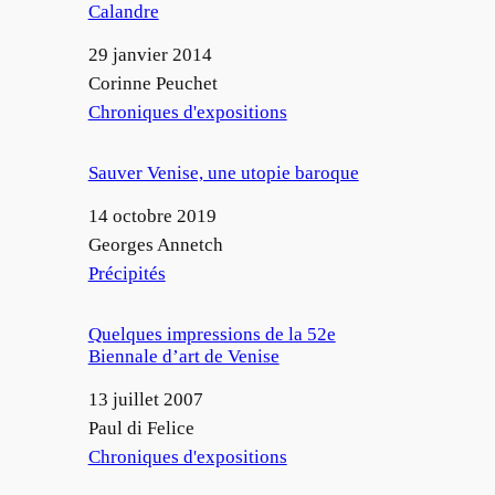
Calandre
Date
29 janvier 2014
Auteur
Corinne Peuchet
Par rapport à
Chroniques d'expositions
Sauver Venise, une utopie baroque
Date
14 octobre 2019
Auteur
Georges Annetch
Par rapport à
Précipités
Quelques impressions de la 52e
Biennale d’art de Venise
Date
13 juillet 2007
Auteur
Paul di Felice
Par rapport à
Chroniques d'expositions