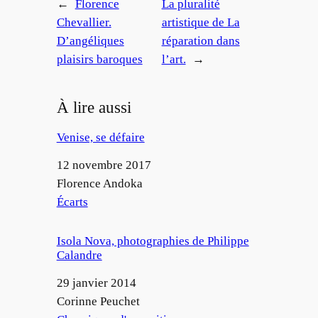
←
Florence
La pluralité
Chevallier.
artistique de La
D’angéliques
réparation dans
plaisirs baroques
l’art.
→
À lire aussi
Venise, se défaire
Date
12 novembre 2017
Auteur
Florence Andoka
Par rapport à
Écarts
Isola Nova, photographies de Philippe
Calandre
Date
29 janvier 2014
Auteur
Corinne Peuchet