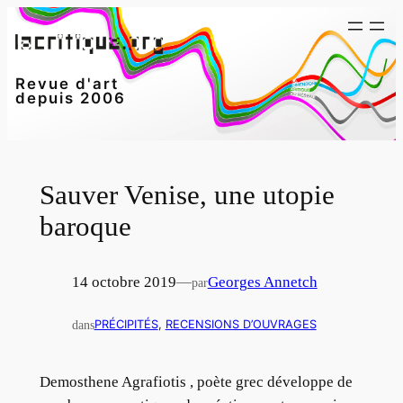
Aller
au
contenu
Revue d'art
depuis 2006
Sauver Venise, une utopie
baroque
14 octobre 2019
—
Georges Annetch
par
dans
PRÉCIPITÉS
, 
RECENSIONS D’OUVRAGES
Demosthene Agrafiotis , poète grec développe de