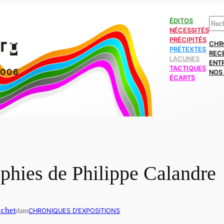
Rech
ÉDITOS
NÉCESSITÉS
PRÉCIPITÉS
CHR
PRÉTEXTES
REC
LACUNES
ENT
TACTIQUES
2006
NOS 
ÉCARTS
phies de Philippe Calandre
uchet
dans
CHRONIQUES D’EXPOSITIONS