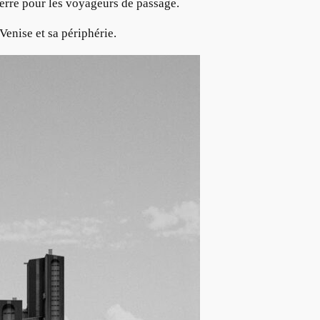
 verre pour les voyageurs de passage.
Venise et sa périphérie.