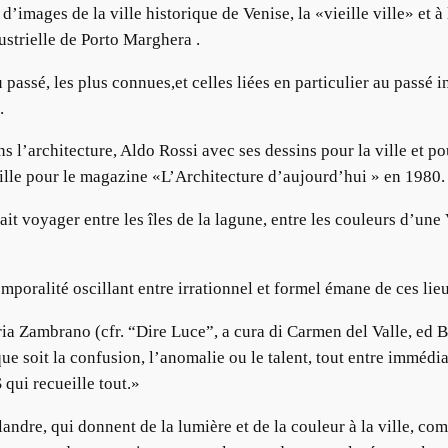
’images de la ville historique de Venise, la «vieille ville» et à 
dustrielle de Porto Marghera .
passé, les plus connues,et celles liées en particulier au passé in
s.
s l’architecture, Aldo Rossi avec ses dessins pour la ville et p
ville pour le magazine «L’Architecture d’aujourd’hui » en 1980.
t voyager entre les îles de la lagune, entre les couleurs d’une 
poralité oscillant entre irrationnel et formel émane de ces lie
ia Zambrano (cfr. “Dire Luce”, a cura di Carmen del Valle, ed 
e soit la confusion, l’anomalie ou le talent, tout entre immédiat
qui recueille tout.»
andre, qui donnent de la lumière et de la couleur à la ville, com