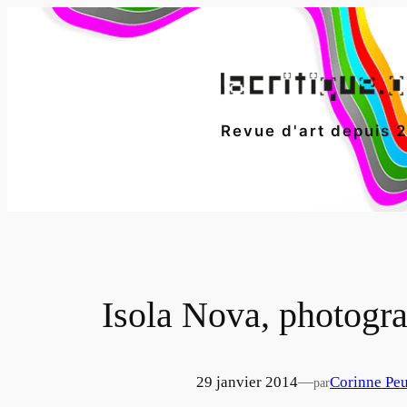
Aller
au
contenu
Revue d'art depuis 
Isola Nova, photogra
29 janvier 2014
—
Corinne Pe
par