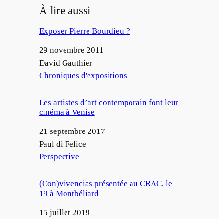
À lire aussi
Exposer Pierre Bourdieu ?
Date
29 novembre 2011
Auteur
David Gauthier
Par rapport à
Chroniques d'expositions
Les artistes d’art contemporain font leur
cinéma à Venise
Date
21 septembre 2017
Auteur
Paul di Felice
Par rapport à
Perspective
(Con)vivencias présentée au CRAC, le
19 à Montbéliard
Date
15 juillet 2019