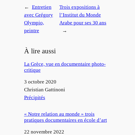
←
Entretien
Trois expositions à
avec Grégory
l’Institut du Monde
Olympio,
Arabe pour ses 30 ans
peintre
→
À lire aussi
La Grèce, vue en documentaire photo-
critique
Date
3 octobre 2020
Auteur
Christian Gattinoni
Par rapport à
Précipités
« Notre relation au monde » trois
pratiques documentaires en école d’art
Date
22 novembre 2022