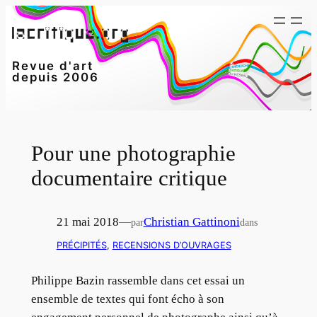
Aller
au
contenu
Revue d'art
depuis 2006
Pour une photographie
documentaire critique
21 mai 2018
—
Christian Gattinoni
par
dans
PRÉCIPITÉS
, 
RECENSIONS D’OUVRAGES
Philippe Bazin rassemble dans cet essai un
ensemble de textes qui font écho à son