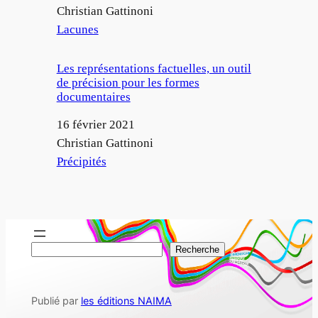
Auteur
Christian Gattinoni
Par rapport à
Lacunes
Les représentations factuelles, un outil
de précision pour les formes
documentaires
Date
16 février 2021
Auteur
Christian Gattinoni
Par rapport à
Précipités
R
Recherche
e
c
Publié par
les éditions NAIMA
h