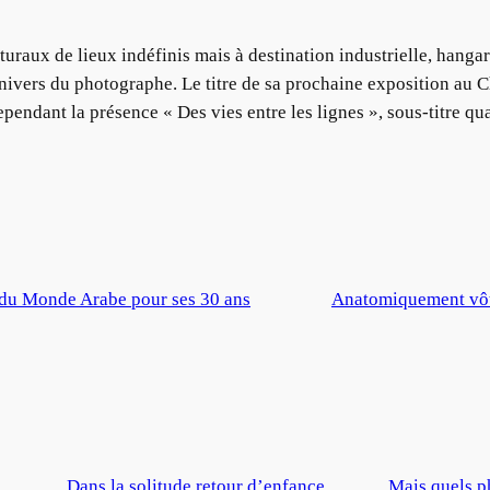
uraux de lieux indéfinis mais à destination industrielle, hangars
nivers du photographe. Le titre de sa prochaine exposition au 
ndant la présence « Des vies entre les lignes », sous-titre qual
ut du Monde Arabe pour ses 30 ans
Anatomiquement vôtre
Dans la solitude retour d’enfance
Mais quels p