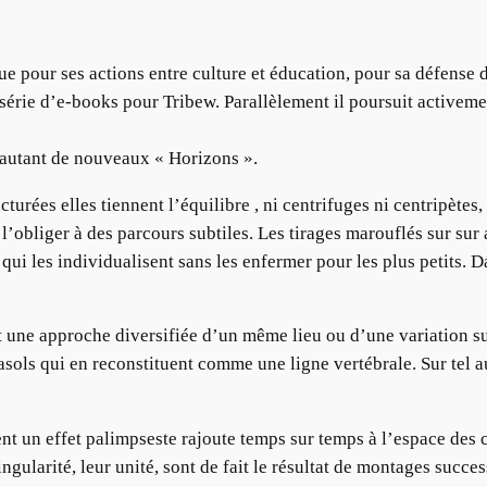
ue pour ses actions entre culture et éducation, pour sa défense
érie d’e-books pour Tribew. Parallèlement il poursuit activem
autant de nouveaux « Horizons ».
turées elles tiennent l’équilibre , ni centrifuges ni centripètes,
obliger à des parcours subtiles. Les tirages marouflés sur sur a
qui les individualisent sans les enfermer pour les plus petits. 
t une approche diversifiée d’un même lieu ou d’une variation s
rasols qui en reconstituent comme une ligne vertébrale. Sur tel a
t un effet palimpseste rajoute temps sur temps à l’espace des 
ingularité, leur unité, sont de fait le résultat de montages succe