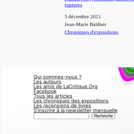
ruptures
Date
5 décembre 2021
Auteur
Jean-Marie Baldner
Par rapport à
Chroniques d'expositions
Qui sommes-nous ?
Les auteurs
Les amis de LaCritique.Org
Facebook
Tous les articles
Les chroniques des expositions
Les recensions de livres
S’inscrire à la newsletter mensuelle
R
Recherche
e
c