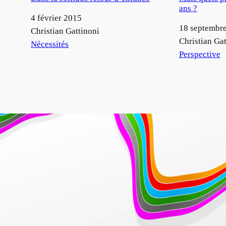
ans ?
Date
4 février 2015
Date
18 septembr
Auteur
Christian Gattinoni
Auteur
Christian Gat
Par rapport à
Nécessités
Par rapport à
Perspective