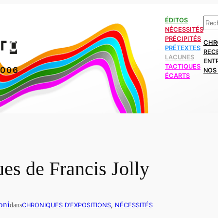
Rech
ÉDITOS
NÉCESSITÉS
PRÉCIPITÉS
CHR
PRÉTEXTES
REC
LACUNES
ENT
TACTIQUES
2006
NOS 
ÉCARTS
es de Francis Jolly
oni
dans
CHRONIQUES D’EXPOSITIONS
, 
NÉCESSITÉS