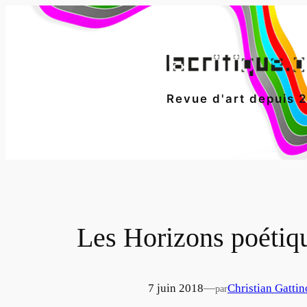
Aller
au
contenu
Revue d'art depuis 
Les Horizons poétiqu
7 juin 2018
—
Christian Gattin
par