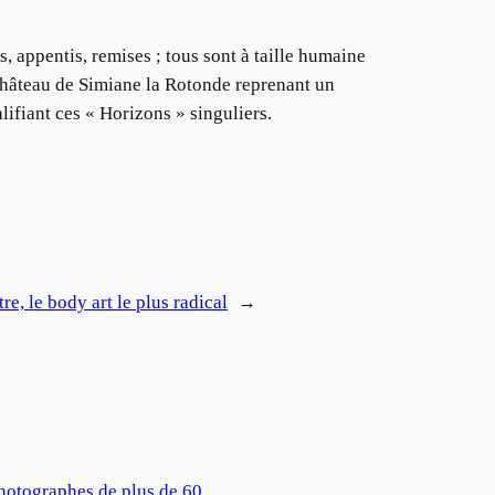
, appentis, remises ; tous sont à taille humaine
Château de Simiane la Rotonde reprenant un
ifiant ces « Horizons » singuliers.
, le body art le plus radical
→
hotographes de plus de 60