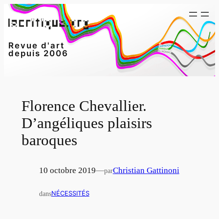
Aller
au
contenu
Revue d'art
depuis 2006
Florence Chevallier.
D’angéliques plaisirs
baroques
10 octobre 2019
—
Christian Gattinoni
par
dans
NÉCESSITÉS