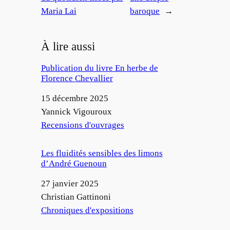
Maria Lai
baroque
→
À lire aussi
Publication du livre En herbe de
Florence Chevallier
Date
15 décembre 2025
Auteur
Yannick Vigouroux
Par rapport à
Recensions d'ouvrages
Les fluidités sensibles des limons
d’André Guenoun
Date
27 janvier 2025
Auteur
Christian Gattinoni
Par rapport à
Chroniques d'expositions