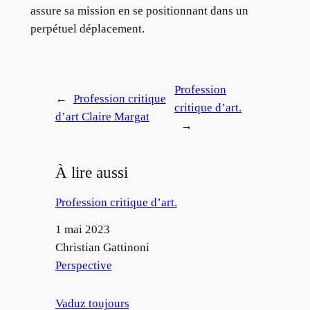
assure sa mission en se positionnant dans un
perpétuel déplacement.
Profession
←
Profession critique
critique d’art.
d’art Claire Margat
→
À lire aussi
Profession critique d’art.
Date
1 mai 2023
Auteur
Christian Gattinoni
Par rapport à
Perspective
Vaduz toujours