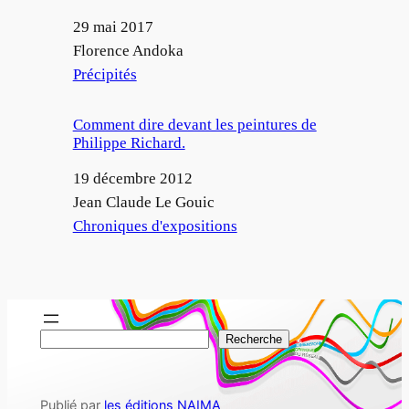
Date
29 mai 2017
Auteur
Florence Andoka
Par rapport à
Précipités
Comment dire devant les peintures de
Philippe Richard.
Date
19 décembre 2012
Auteur
Jean Claude Le Gouic
Par rapport à
Chroniques d'expositions
R
Recherche
e
c
Publié par
les éditions NAIMA