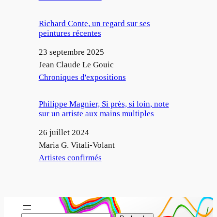
Richard Conte, un regard sur ses
peintures récentes
Date
23 septembre 2025
Auteur
Jean Claude Le Gouic
Par rapport à
Chroniques d'expositions
Philippe Magnier, Si près, si loin, note
sur un artiste aux mains multiples
Date
26 juillet 2024
Auteur
Maria G. Vitali-Volant
Par rapport à
Artistes confirmés