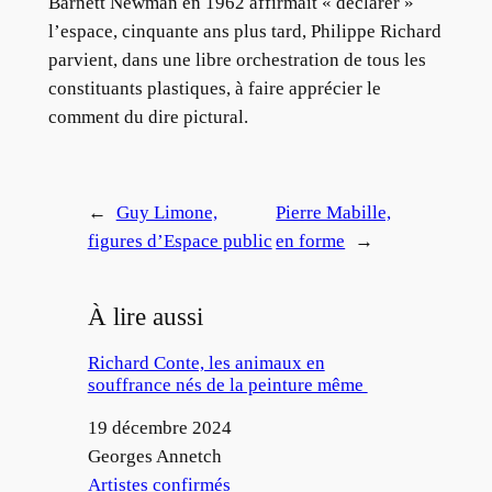
Barnett Newman en 1962 affirmait « déclarer »
l’espace, cinquante ans plus tard, Philippe Richard
parvient, dans une libre orchestration de tous les
constituants plastiques, à faire apprécier le
comment du dire pictural.
←
Guy Limone,
Pierre Mabille,
figures d’Espace public
en forme
→
À lire aussi
Richard Conte, les animaux en
souffrance nés de la peinture même
Date
19 décembre 2024
Auteur
Georges Annetch
Par rapport à
Artistes confirmés